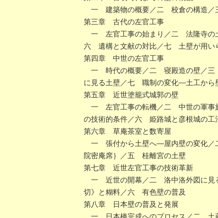
一 建築物の概要／二 校倉の構造／三
第三章 古代の左官工事
一 左官工事の始まり／二 法隆寺の土
六 遺構と文献の対比／七 土壁が用い
第四章 中世の左官工事
一 時代の概要／二 寝殿造の壁／三 
に見る土壁／七 職制の変化―土工から
第五章 近世塗籠式城郭の壁
一 左官工事の転機／二 中世の軍事施
の技術的条件／六 姫路城と彦根城の工
第六章 草庵茶室と数寄屋
一 張付から土壁へ―屋内壁の変化／二
院密庵席｝／五 桂離宮の土壁
第七章 近世左官工事の技術革新
一 近世の開幕／二 洛中洛外図に見る
切》と糊料／六 有色壁の普及
第八章 日本壁の普及と発展
一 日本橋完成へのプロセス／二 土蔵