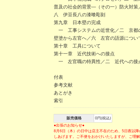
普及の社会的背景―（その一）防火対策
八 伊豆長八の漆喰彫刻
第九章 日本壁の完成
一 工事システムの近世化／二 京都
壁塗から左官へ／六 左官の語源につい
第十章 工具について
第十一章 近代技術への接点
一 左官職の特異性／二 近代への接
付表
参考文献
あとがき
索引
販売価格
0円(税込)
●出張のお知らせ●
8月6日（木）の日中は店主不在のため、5日夜以
しあげます。ご不便をおかけいたしますが、ご理