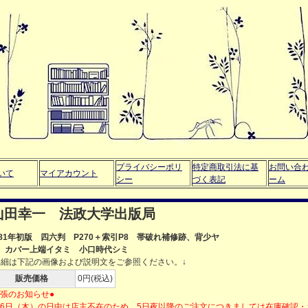
プライバシーポリ
特定商取引法に基
お問い合
いて
マイアカウント
シー
づく表記
ーム
山田幸一 法政大学出版局
981年初版 四六判 P270＋索引P8 帯破れ補修跡、背少ヤ
 カバー上端イタミ 小口時代シミ
詳細は下記の画像および説明文をご参照ください。↓
販売価格
0円(税込)
出張のお知らせ●
月6日（木）の日中は店主不在のため、5日夜以降のご注文につきましては在庫確認