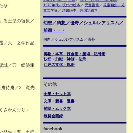
1970年代～現代の絵本
／
児童書籍
／
児童画集・児
た壁
童文学論
／
洋書絵本・外国語絵本
よる土壁の復原／
幻想／綺想／怪奇／シュルレアリスム／
前衛・・・
国内
／
シュルレアリスム
／
海外
蔵／六 文学作品
博物・本草・錬金術・魔術・記号術
妖怪・幻獣・神話・伝承
江戸の文化・風俗
阪城／五 総塗籠
その他
庵待庵／2 竜光
全集・セット本
文庫・新書・選書
雑誌・ムック本
くさかんむり＋
展覧会図録
facebook
の発生／五 土壁