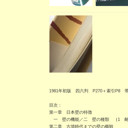
1981年初版 四六判 P270＋索引P
目次：
第一章 日本壁の特徴
一 壁の機能／二 壁の種類 ｛1 耐
第二章 古墳時代までの壁の概観