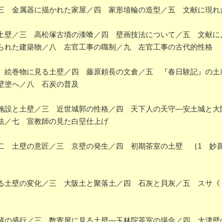
 金属器に描かれた家屋／四 家形埴輪の造型／五 文献に現れ
壁／三 高松塚古墳の漆喰／四 壁画技法について／五 文献に
られた建築物／八 左官工事の職制／九 左官工事の古代的性格
絵巻物に見る土壁／四 藤原頼長の文倉／五 『春日験記』の土
壁塗へ／八 石炭の普及
設と土壁／三 近世城郭の性格／四 天下人の天守―安土城と大
法／七 宣教師の見た白堊仕上げ
 土壁の意匠／三 京壁の発生／四 初期茶室の土壁 ｛1 妙喜
土壁の変化／三 大阪土と聚落土／四 石灰と貝灰／五 スサ《
の盛行／三 数寄屋に見る土壁―玉林院茶室の場合／四 大津壁