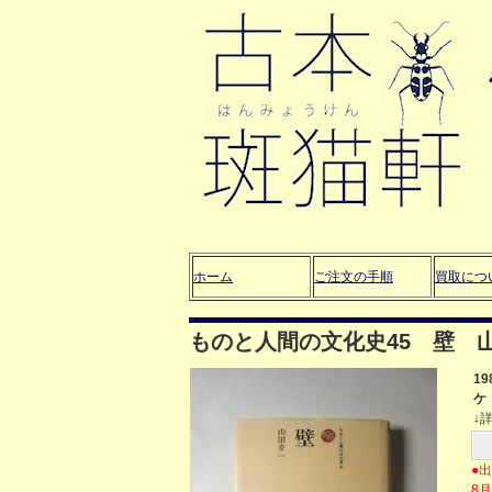
ホーム
ご注文の手順
買取につ
ものと人間の文化史45 壁 
1
ケ
↓
●
8