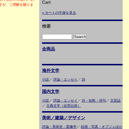
Cart
すが、ご理解を賜りま
» カートの中身を見る
検索
全商品
海外文学
小説
／
評論・エッセイ
／
詩
国内文学
小説
／
評論・エッセイ
／
詩・短歌・俳句
／
文芸誌
／
古典文学（近世以前）
美術／建築／デザイン
評論・美術史・図像学
／
絵画・写真・オブジェほか