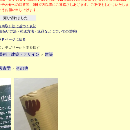
い合わせへの回答等、6日夕方以降にご連絡さしあげます。ご不便をおかけいたしま
ようお願い申し上げます。
売り切れました
定商取引法に基づく表記
お支払い方法・発送方法・返品などについての説明)
ＯＰページに戻る
じカテゴリーから本を探す
美術・建築・デザイン
建築
＞
考古学
その他
＞