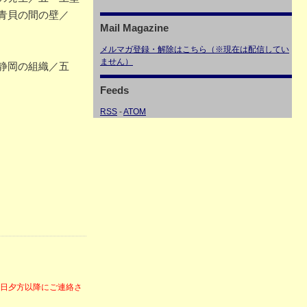
青貝の間の壁／
Mail Magazine
メルマガ登録・解除はこちら（※現在は配信してい
ません）
の静岡の組織／五
Feeds
RSS
-
ATOM
6日夕方以降にご連絡さ