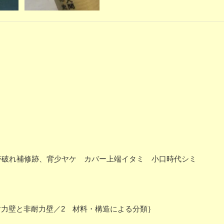
8 帯破れ補修跡、背少ヤケ カバー上端イタミ 小口時代シミ
力壁と非耐力壁／2 材料・構造による分類｝