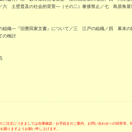
／六 土壁普及の社会的背景―（その二）奢侈禁止／七 島原角屋
の組織―『旧豊田家文書』について／三 江戸の組織／四 幕末
ての検討
点
降のご注文につきましては在庫確認・お手続きのご案内、お問い合わせへの回答等、
解を賜りますようお願い申し上げます。