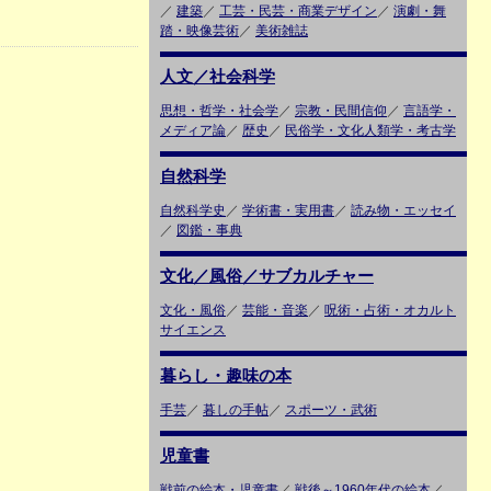
／
建築
／
工芸・民芸・商業デザイン
／
演劇・舞
踏・映像芸術
／
美術雑誌
人文／社会科学
思想・哲学・社会学
／
宗教・民間信仰
／
言語学・
メディア論
／
歴史
／
民俗学・文化人類学・考古学
自然科学
自然科学史
／
学術書・実用書
／
読み物・エッセイ
／
図鑑・事典
文化／風俗／サブカルチャー
文化・風俗
／
芸能・音楽
／
呪術・占術・オカルト
サイエンス
暮らし・趣味の本
手芸
／
暮しの手帖
／
スポーツ・武術
児童書
戦前の絵本・児童書
／
戦後～1960年代の絵本
／