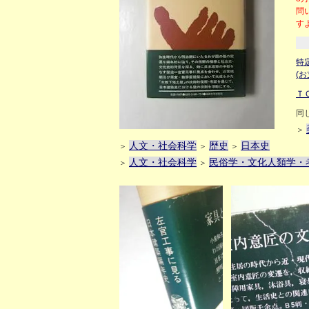
問
す
特
(
Ｔ
同
＞
人文・社会科学
歴史
日本史
＞
＞
＞
人文・社会科学
民俗学・文化人類学・
＞
＞