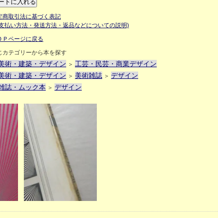
定商取引法に基づく表記
お支払い方法・発送方法・返品などについての説明)
ＯＰページに戻る
じカテゴリーから本を探す
美術・建築・デザイン
工芸・民芸・商業デザイン
＞
美術・建築・デザイン
美術雑誌
デザイン
＞
＞
雑誌・ムック本
デザイン
＞