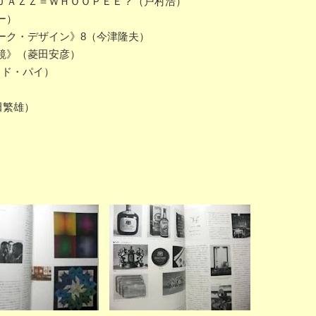
ＪＡＺＺ＝ＷＨＯＯＰＥＥ？（戸村浩）
ー）
ーク・デザイン》8（今津隆夫）
鏡》（菱田安彦）
ィド・パイ）
田繁雄）