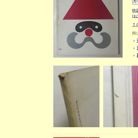
特
(
Ｔ
同
＞
＞
＞