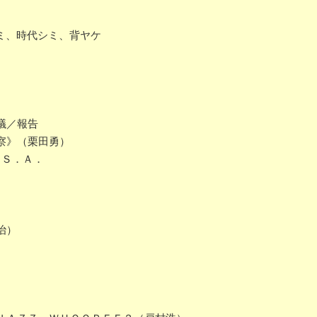
スミ、時代シミ、背ヤケ
議／報告
察》（栗田勇）
．Ｓ．Ａ．
治）