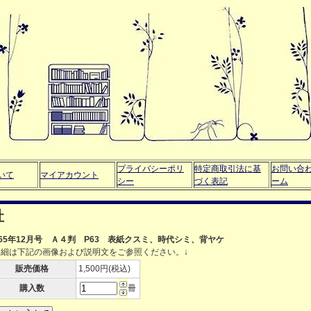
プライバシーポリ
特定商取引法に基
お問い合
いて
マイアカウント
シー
づく表記
ーム
社
965年12月号 Ａ４判 P63 表紙クスミ、時代シミ、背ヤケ
詳細は下記の画像および説明文をご参照ください。↓
販売価格
1,500円(税込)
購入数
冊