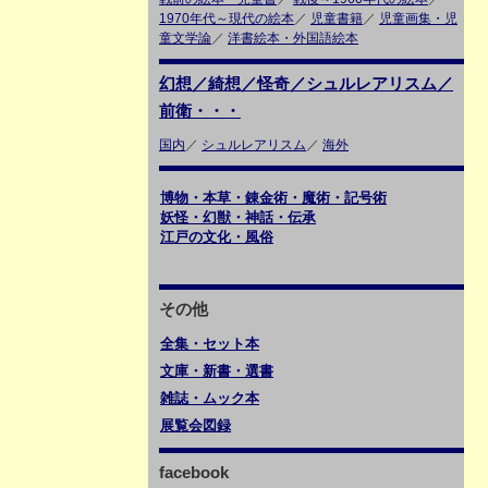
1970年代～現代の絵本
／
児童書籍
／
児童画集・児
童文学論
／
洋書絵本・外国語絵本
幻想／綺想／怪奇／シュルレアリスム／
前衛・・・
国内
／
シュルレアリスム
／
海外
博物・本草・錬金術・魔術・記号術
妖怪・幻獣・神話・伝承
江戸の文化・風俗
その他
全集・セット本
文庫・新書・選書
雑誌・ムック本
展覧会図録
facebook