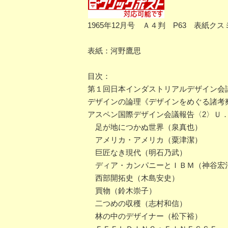
1965年12月号 Ａ４判 P63 表紙ク
表紙：河野鷹思
目次：
第１回日本インダストリアルデザイン会
デザインの論理《デザインをめぐる諸考
アスペン国際デザイン会議報告〈2〉Ｕ
足が地につかぬ世界（泉真也）
アメリカ・アメリカ（粟津潔）
巨匠なき現代（明石乃武）
ディア・カンパニーとＩＢＭ（神谷宏
西部開拓史（木島安史）
買物（鈴木崇子）
二つめの収穫（志村和信）
林の中のデザイナー（松下裕）