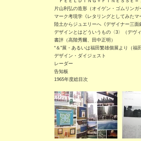
ＦＥＥＬＤＩＮＧ＋ＦＩＮＥＳＳＥ＝
片山利弘の造形（オイゲン・ゴムリンガ
マーク考現学《レタリングとしてみたマ
陸土からジュエリーへ《デザイナー三面
デザインとはどういうもの〈3〉（デヴ
書評（高階秀爾、田中正明）
“＆”展・あるいは福田繁雄個展より（福
デザイン・ダイジェスト
レーダー
告知板
1965年度総目次