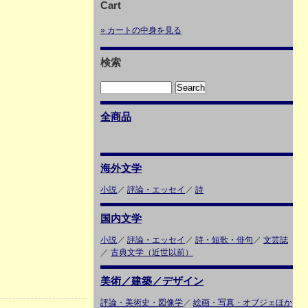
Cart
» カートの中身を見る
検索
全商品
海外文学
小説
／
評論・エッセイ
／
詩
国内文学
小説
／
評論・エッセイ
／
詩・短歌・俳句
／
文芸誌
／
古典文学（近世以前）
美術／建築／デザイン
評論・美術史・図像学
／
絵画・写真・オブジェほか