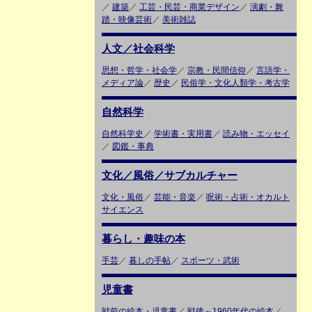
／
建築
／
工芸・民芸・商業デザイン
／
演劇・舞
踏・映像芸術
／
美術雑誌
人文／社会科学
思想・哲学・社会学
／
宗教・民間信仰
／
言語学・
メディア論
／
歴史
／
民俗学・文化人類学・考古学
自然科学
自然科学史
／
学術書・実用書
／
読み物・エッセイ
／
図鑑・事典
文化／風俗／サブカルチャー
文化・風俗
／
芸能・音楽
／
呪術・占術・オカルト
サイエンス
暮らし・趣味の本
手芸
／
暮しの手帖
／
スポーツ・武術
児童書
戦前の絵本・児童書
／
戦後～1960年代の絵本
／