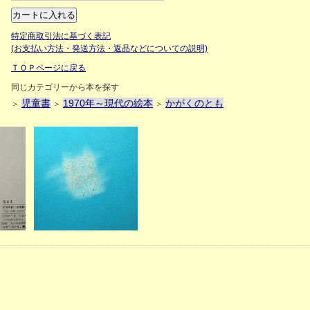
特定商取引法に基づく表記
(お支払い方法・発送方法・返品などについての説明)
ＴＯＰページに戻る
同じカテゴリーから本を探す
児童書
1970年～現代の絵本
かがくのとも
＞
＞
＞