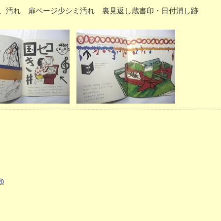
紙少イタミ、汚れ 扉ページ少シミ汚れ 裏見返し蔵書印・日付消し跡
)