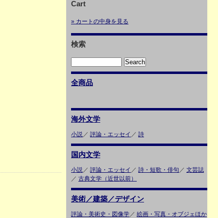
Cart
» カートの中身を見る
検索
全商品
海外文学
小説
／
評論・エッセイ
／
詩
国内文学
小説
／
評論・エッセイ
／
詩・短歌・俳句
／
文芸誌
／
古典文学（近世以前）
美術／建築／デザイン
評論・美術史・図像学
／
絵画・写真・オブジェほか