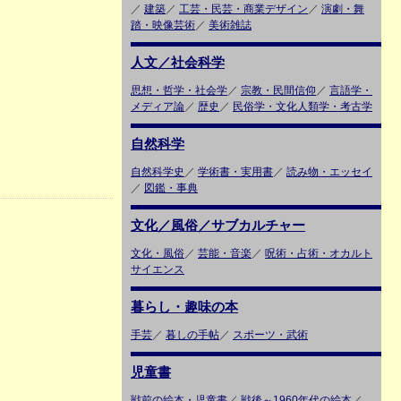
／
建築
／
工芸・民芸・商業デザイン
／
演劇・舞
踏・映像芸術
／
美術雑誌
人文／社会科学
思想・哲学・社会学
／
宗教・民間信仰
／
言語学・
メディア論
／
歴史
／
民俗学・文化人類学・考古学
自然科学
自然科学史
／
学術書・実用書
／
読み物・エッセイ
／
図鑑・事典
文化／風俗／サブカルチャー
文化・風俗
／
芸能・音楽
／
呪術・占術・オカルト
サイエンス
暮らし・趣味の本
手芸
／
暮しの手帖
／
スポーツ・武術
児童書
戦前の絵本・児童書
／
戦後～1960年代の絵本
／