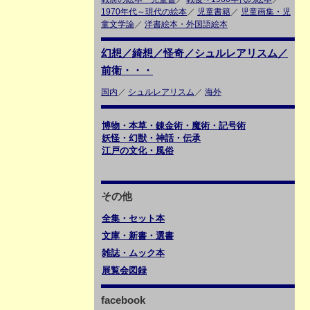
1970年代～現代の絵本
／
児童書籍
／
児童画集・児
童文学論
／
洋書絵本・外国語絵本
幻想／綺想／怪奇／シュルレアリスム／
前衛・・・
国内
／
シュルレアリスム
／
海外
博物・本草・錬金術・魔術・記号術
妖怪・幻獣・神話・伝承
江戸の文化・風俗
その他
全集・セット本
文庫・新書・選書
雑誌・ムック本
展覧会図録
facebook