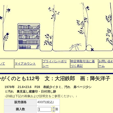
プライバシーポリ
特定商取引法に基
お問い合
いて
マイアカウント
シー
づく表記
ーム
がくのとも112号 文：大沼鉄郎 画：降矢洋子
1978年 21.6×23.6 P28 表紙少イタミ、汚れ 扉ページ少シ
ミ汚れ 裏見返し蔵書印・日付消し跡
↓詳細は下記の画像および説明文をご参照ください。↓
販売価格
400円(税込)
購入数
冊