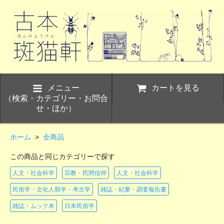
メニュー
カートを見る
（検索・カテゴリー・お問合
せ・ほか）
ホーム
>
全商品
この商品と同じカテゴリーで探す
人文・社会科学
宗教・民間信仰
人文・社会科学
民俗学・文化人類学・考古学
雑誌・紀要・調査報告書
雑誌・ムック本
日本民俗学