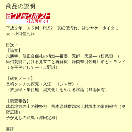
商品の説明
平成２年 Ａ５判 P152 表紙僅汚れ、背少ヤケ、少イタミ
天・小口僅汚れ
目次：
【論文】
六勝寺、修正会儀礼の構造―饗宴・咒師・天皇―（松尾恒一）
民俗芸能における見立てと再解釈―静岡県引佐町川名とヒヨンド
リを事例として―（上野誠）
【研究ノート】
長崎クンチの探究（入江 《シ＋胥》）
〈旅漁民・集住地・潟文化〉をめぐる試論（野地恒有）
【調査報告】
球磨地方の山の神祭祀―熊本県球磨郡水上村坂木の事例報告（奥
野広隆）
子がえしの絵馬（岸田定雄）
書評