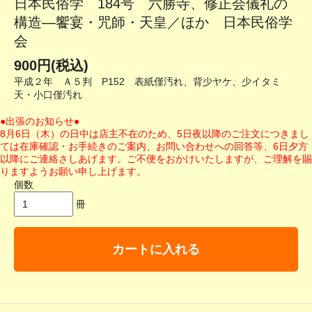
日本民俗学 184号 六勝寺、修正会儀礼の
構造―饗宴・咒師・天皇／ほか 日本民俗学
会
900円(税込)
平成２年 Ａ５判 P152 表紙僅汚れ、背少ヤケ、少イタミ
天・小口僅汚れ
●出張のお知らせ●
8月6日（木）の日中は店主不在のため、5日夜以降のご注文につきまし
ては在庫確認・お手続きのご案内、お問い合わせへの回答等、6日夕方
以降にご連絡さしあげます。ご不便をおかけいたしますが、ご理解を賜
りますようお願い申し上げます。
個数
冊
カートに入れる