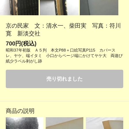
京の民家 文：清水一、柴田実 写真：符川
寛 新淡交社
700円(税込)
昭和37年初版 Ａ５判 本文P88＋口絵写真P115 カバース
レ、ヤケ、端イタミ 小口からページ端にかけてヤケ大 両遊び
紙少ラベル剥がし跡
売り切れました
商品の説明