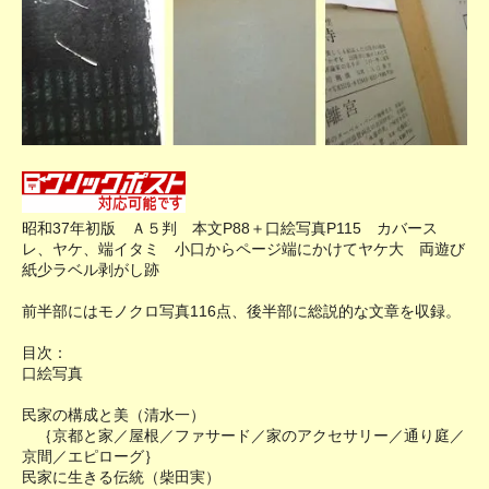
昭和37年初版 Ａ５判 本文P88＋口絵写真P115 カバース
レ、ヤケ、端イタミ 小口からページ端にかけてヤケ大 両遊び
紙少ラベル剥がし跡
前半部にはモノクロ写真116点、後半部に総説的な文章を収録。
目次：
口絵写真
民家の構成と美（清水一）
｛京都と家／屋根／ファサード／家のアクセサリー／通り庭／
京間／エピローグ｝
民家に生きる伝統（柴田実）