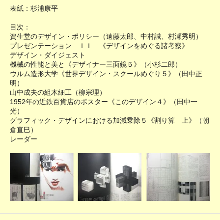
表紙：杉浦康平
目次：
資生堂のデザイン・ポリシー（遠藤太郎、中村誠、村瀬秀明）
プレゼンテーション ＩＩ 《デザインをめぐる諸考察》
デザイン・ダイジェスト
機械の性能と美と《デザイナー三面鏡５》（小杉二郎）
ウルム造形大学《世界デザイン・スクールめぐり５》（田中正
明）
山中成夫の組木細工（柳宗理）
1952年の近鉄百貨店のポスター《このデザイン４》（田中一
光）
グラフィック・デザインにおける加減乗除５《割り算 上》（朝
倉直巳）
レーダー