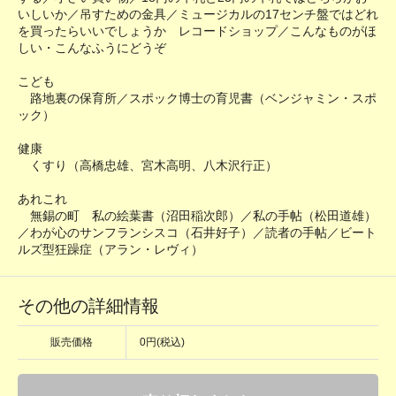
いしいか／吊すための金具／ミュージカルの17センチ盤ではどれ
を買ったらいいでしょうか レコードショップ／こんなものがほ
しい・こんなふうにどうぞ
こども
路地裏の保育所／スポック博士の育児書（ベンジャミン・スポ
ック）
健康
くすり（高橋忠雄、宮木高明、八木沢行正）
あれこれ
無錫の町 私の絵葉書（沼田稲次郎）／私の手帖（松田道雄）
／わが心のサンフランシスコ（石井好子）／読者の手帖／ビート
ルズ型狂躁症（アラン・レヴィ）
その他の詳細情報
販売価格
0円(税込)