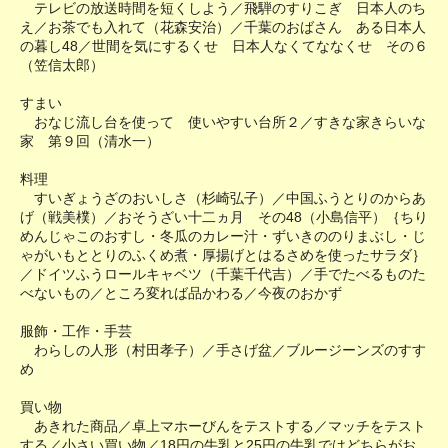
テレビの放送時間を短くしよう／飛騨のすりこぎ 日本人のち
え／お茶でも入れて（花森安治）／千葉のおばさん ある日本人
の暮し48／世間を気にするくせ 日本人なくてななくせ その６
（笠信太郎）
すまい
おなじ流し台を使って 使いやすい台所２／すきな家きらいな
家 第９回（清水一）
料理
すいぎょうざのおいしさ（杉崎弘子）／中国ふうとりのからあ
げ（戦美樸）／おそうざい十二ヵ月 その48（小島信平）｛ちり
めんじゃこのおすし・冬瓜のカレー汁・ずいきののりまぶし・じ
ゃがいもととりのふくめ煮・厚揚げとはるさめを使ったサラダ｝
／ドイツふうロールキャベツ（千葉千代吉）／手でたべるものた
べないもの／ところ変れば品かわる／今夜のおかず
服飾・工作・手芸
わらしの人形（村田孝子）／手さげ盆／ブルージーンズのすす
め
買い物
あきれた商品／卓上マホーびんをテストする／マッチをテスト
する／小さい買い物／18円の牛乳と25円の牛乳ではどちらがお