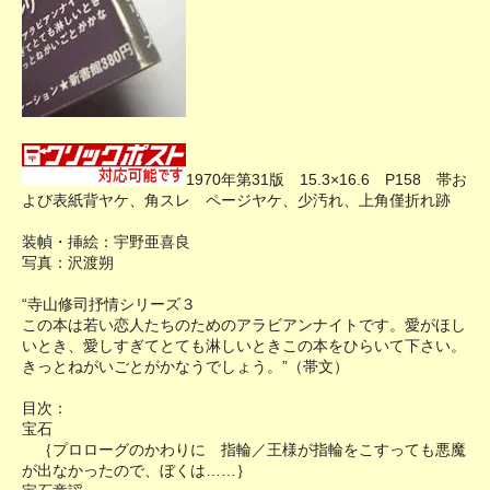
1970年第31版 15.3×16.6 P158 帯お
よび表紙背ヤケ、角スレ ページヤケ、少汚れ、上角僅折れ跡
装幀・挿絵：宇野亜喜良
写真：沢渡朔
“寺山修司抒情シリーズ３
この本は若い恋人たちのためのアラビアンナイトです。愛がほし
いとき、愛しすぎてとても淋しいときこの本をひらいて下さい。
きっとねがいごとがかなうでしょう。”（帯文）
目次：
宝石
｛プロローグのかわりに 指輪／王様が指輪をこすっても悪魔
が出なかったので、ぼくは……｝