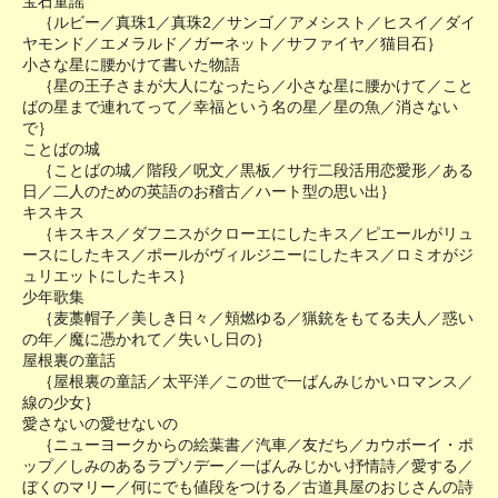
宝石童謡
｛ルビー／真珠1／真珠2／サンゴ／アメシスト／ヒスイ／ダイ
ヤモンド／エメラルド／ガーネット／サファイヤ／猫目石｝
小さな星に腰かけて書いた物語
｛星の王子さまが大人になったら／小さな星に腰かけて／こと
ばの星まで連れてって／幸福という名の星／星の魚／消さない
で｝
ことばの城
｛ことばの城／階段／呪文／黒板／サ行二段活用恋愛形／ある
日／二人のための英語のお稽古／ハート型の思い出｝
キスキス
｛キスキス／ダフニスがクローエにしたキス／ピエールがリュ
ースにしたキス／ポールがヴィルジニーにしたキス／ロミオがジ
ュリエットにしたキス｝
少年歌集
｛麦藁帽子／美しき日々／頬燃ゆる／猟銃をもてる夫人／惑い
の年／魔に憑かれて／失いし日の｝
屋根裏の童話
｛屋根裏の童話／太平洋／この世で一ばんみじかいロマンス／
線の少女｝
愛さないの愛せないの
｛ニューヨークからの絵葉書／汽車／友だち／カウボーイ・ポ
ップ／しみのあるラプソデー／一ばんみじかい抒情詩／愛する／
ぼくのマリー／何にでも値段をつける／古道具屋のおじさんの詩