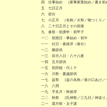
四 仕事始め ｛家事家業始め／書き初
五 七日正月
六 節分
七 小正月 ｛名称／火祭／物つくり／
八 二十日正月とその前後
九 春祭・初庚申・初甲子
一〇 初朔日・事始め・初午
一一 社日・春彼岸（春分）
一二 雛節供
一三 卯月八日・八十八夜
一四 五月節供
一五 初田植・代ミテ
一六 川祭・夏越節供
一七 盆祭 ｛盆の名称／釜の口あけ／
一八 八朔
一九 芋名月・秋彼岸
二〇 秋祭 ｛氏神祭／三九日／神送り
二一 霜月祭・太子講