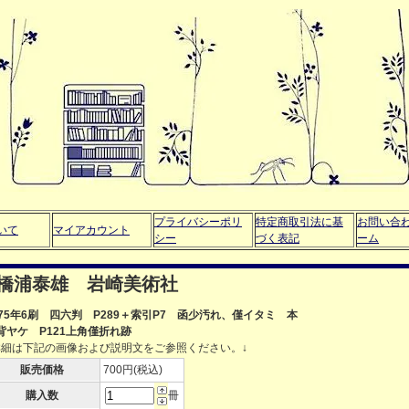
プライバシーポリ
特定商取引法に基
お問い合
いて
マイアカウント
シー
づく表記
ーム
橋浦泰雄 岩崎美術社
975年6刷 四六判 P289＋索引P7 函少汚れ、僅イタミ 本
背ヤケ P121上角僅折れ跡
詳細は下記の画像および説明文をご参照ください。↓
販売価格
700円(税込)
購入数
冊