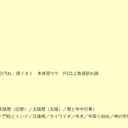
 函少汚れ、僅イタミ 本体背ヤケ P121上角僅折れ跡
太陰暦（旧暦）／太陽暦（太陽）／暦と年中行事｝
／門松とトンド／注連縄／サイワイギ／年木／年取り始め／神の年