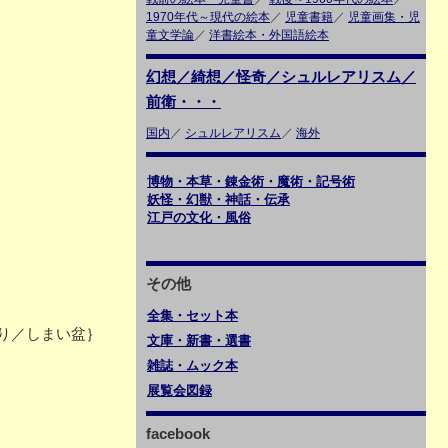
1970年代～現代の絵本
／
児童書籍
／
児童画集・児
童文学論
／
洋書絵本・外国語絵本
幻想／綺想／怪奇／シュルレアリスム／
前衛・・・
国内
／
シュルレアリスム
／
海外
博物・本草・錬金術・魔術・記号術
妖怪・幻獣・神話・伝承
江戸の文化・風俗
その他
全集・セット本
り／しまい盆｝
文庫・新書・選書
雑誌・ムック本
展覧会図録
facebook