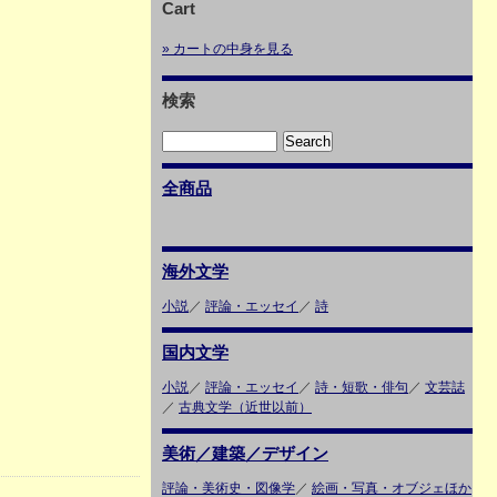
Cart
» カートの中身を見る
検索
全商品
海外文学
小説
／
評論・エッセイ
／
詩
国内文学
小説
／
評論・エッセイ
／
詩・短歌・俳句
／
文芸誌
／
古典文学（近世以前）
美術／建築／デザイン
評論・美術史・図像学
／
絵画・写真・オブジェほか