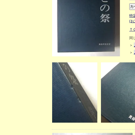
特
(
Ｔ
同
＞
＞