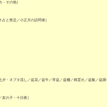
め・その他｝
卜占と禁忌／小正月の訪問者｝
七夕・ネブタ流し／盆花／盆牛／宵盆／盆棚／精霊火／盆飯／盆踊
／亥の子・十日夜｝