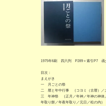
1975年6刷 四六判 P289＋索引P7
目次：
まえがき
一 月ごとの祭
二 暦と年中行事 ｛コヨミ（古暦）／
三 年神祭 ｛正月／年神／年神の神体
年取り餅／年夜年取り／元日／松の内｝