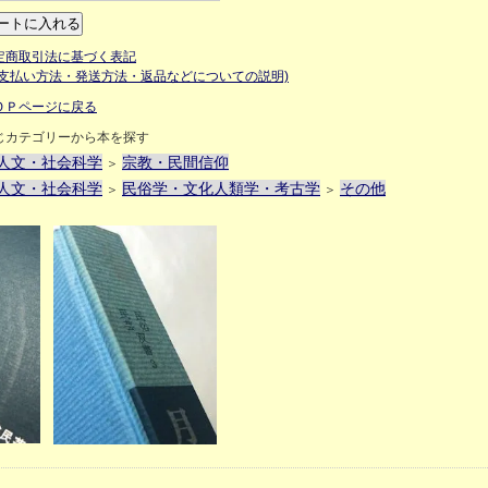
定商取引法に基づく表記
お支払い方法・発送方法・返品などについての説明)
ＯＰページに戻る
じカテゴリーから本を探す
人文・社会科学
宗教・民間信仰
＞
人文・社会科学
民俗学・文化人類学・考古学
その他
＞
＞