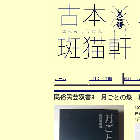
ホーム
ご注文の手順
買取につ
民俗民芸双書3 月ごとの祭 
1
体
↓