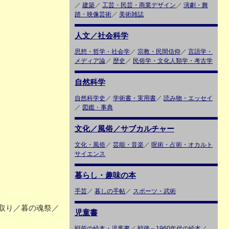
／
建築
／
工芸・民芸・商業デザイン
／
演劇・舞
踏・映像芸術
／
美術雑誌
人文／社会科学
思想・哲学・社会学
／
宗教・民間信仰
／
言語学・
メディア論
／
歴史
／
民俗学・文化人類学・考古学
自然科学
自然科学史
／
学術書・実用書
／
読み物・エッセイ
／
図鑑・事典
文化／風俗／サブカルチャー
文化・風俗
／
芸能・音楽
／
呪術・占術・オカルト
サイエンス
暮らし・趣味の本
手芸
／
暮しの手帖
／
スポーツ・武術
取り／暮の魂祭／
児童書
戦前の絵本・児童書
／
戦後～1960年代の絵本
／