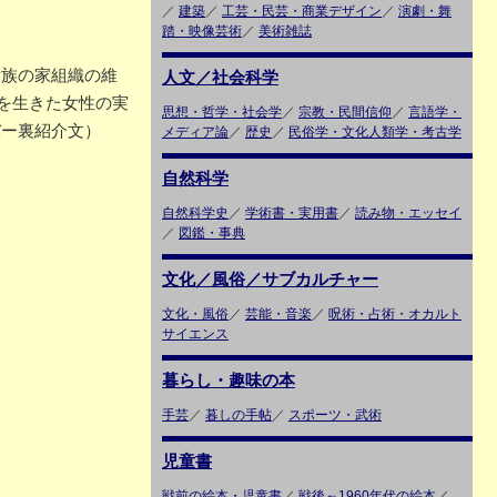
／
建築
／
工芸・民芸・商業デザイン
／
演劇・舞
踏・映像芸術
／
美術雑誌
貴族の家組織の維
人文／社会科学
を生きた女性の実
思想・哲学・社会学
／
宗教・民間信仰
／
言語学・
バー裏紹介文）
メディア論
／
歴史
／
民俗学・文化人類学・考古学
自然科学
自然科学史
／
学術書・実用書
／
読み物・エッセイ
／
図鑑・事典
文化／風俗／サブカルチャー
文化・風俗
／
芸能・音楽
／
呪術・占術・オカルト
サイエンス
暮らし・趣味の本
手芸
／
暮しの手帖
／
スポーツ・武術
児童書
戦前の絵本・児童書
／
戦後～1960年代の絵本
／