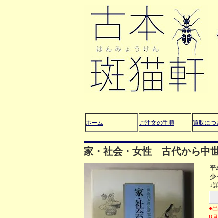
ホーム
ご注文の手順
買取につ
家・社会・女性 古代から中
平
少
↓
●
8