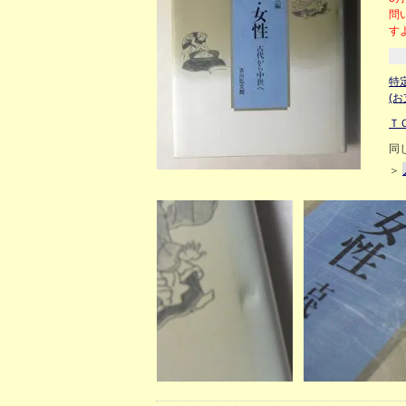
問
す
特
(
Ｔ
同
＞