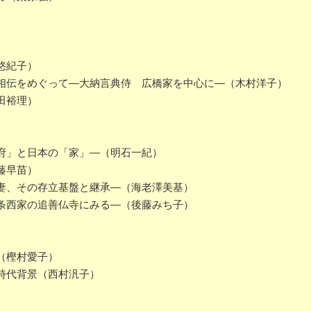
悠紀子）
伝をめぐって―大納言典侍 広橋家を中心に―（木村洋子）
田裕理）
府」と日本の「家」―（明石一紀）
藤早苗）
妻、その存立基盤と継承―（海老澤美基）
条西家の追善仏寺にみる―（後藤みち子）
（樫村愛子）
時代背景（西村汎子）