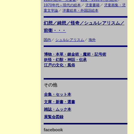
1970年代～現代の絵本
／
児童書籍
／
児童画集・児
童文学論
／
洋書絵本・外国語絵本
幻想／綺想／怪奇／シュルレアリスム／
前衛・・・
国内
／
シュルレアリスム
／
海外
博物・本草・錬金術・魔術・記号術
妖怪・幻獣・神話・伝承
江戸の文化・風俗
その他
全集・セット本
文庫・新書・選書
雑誌・ムック本
展覧会図録
facebook