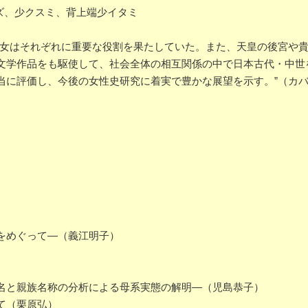
キズ、少クスミ、背上端少イタミ
男女はそれぞれに重要な役割を果たしていた。また、天皇の後宮や
文学作品をも駆使して、社会全体の相互関係の中で日本古代・中世
当に評価し、今後の女性史研究に着実で豊かな展望を示す。”（カ
）
）
をめぐって―（義江明子）
名と親族名称の分析による母系実態の解明―（児島恭子）
て（栗原弘）