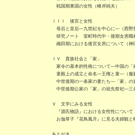
戦国期東国の女性（峰岸純夫）
ＩＩＩ 後宮と女性
母后と皇后―九世紀を中心に―（西野
研究ノート 室町時代中・後期女房職相
織田期における後宮女房について（神
ＩＶ 貴族社会と「家」
家令の基本的性格について―中国の「
童殿上の成立と命名―王権と童―（服
中世後期の一条家の妻たち―「家」の
中世後期公家の「家」の祖先祭祀―三
Ｖ 文学にみる女性
『源氏物語』における女性性について
お伽草子『花鳥風月』に見る夫婦観と
あとがき