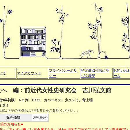
プライバシーポリ
特定商取引法に基
お問い合
いて
マイアカウント
シー
づく表記
ーム
世へ 編：前近代女性史研究会 吉川弘文館
成9年初版 Ａ５判 P335 カバーキズ、少クスミ、背上端
イタミ
詳細は下記の画像および説明文をご参照ください。↓
販売価格
0円(税込)
出張のお知らせ●
月6日（木）の日中は店主不在のため、5日夜以降のご注文につきましては在庫確認