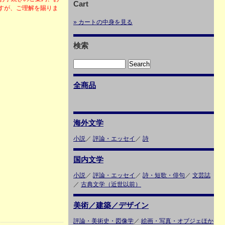
Cart
すが、ご理解を賜りま
» カートの中身を見る
検索
全商品
海外文学
小説
／
評論・エッセイ
／
詩
国内文学
小説
／
評論・エッセイ
／
詩・短歌・俳句
／
文芸誌
／
古典文学（近世以前）
美術／建築／デザイン
評論・美術史・図像学
／
絵画・写真・オブジェほか