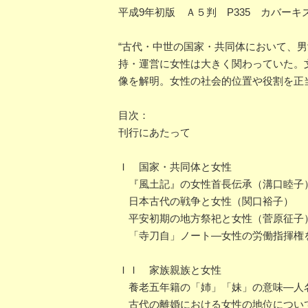
平成9年初版 Ａ５判 P335 カバー
“古代・中世の国家・共同体において、
持・運営に女性は大きく関わっていた。
像を解明。女性の社会的位置や役割を正
目次：
刊行にあたって
Ｉ 国家・共同体と女性
『風土記』の女性首長伝承（溝口睦子
日本古代の戦争と女性（関口裕子）
平安初期の地方祭祀と女性（菅原征子
「寺刀自」ノート―女性の労働指揮権
ＩＩ 家族親族と女性
養老五年籍の「姉」「妹」の意味―人
古代の離婚における女性の地位につい