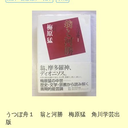
うつぼ舟１ 翁と河勝 梅原猛 角川学芸出
版