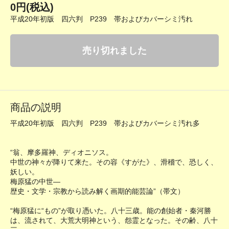
0円(税込)
平成20年初版 四六判 P239 帯およびカバーシミ汚れ
売り切れました
商品の説明
平成20年初版 四六判 P239 帯およびカバーシミ汚れ多
“翁、摩多羅神、ディオニソス。
中世の神々が降りて来た。その容《すがた》、滑稽で、恐しく、
妖しい。
梅原猛の中世―
歴史・文学・宗教から読み解く画期的能芸論”（帯文）
“梅原猛に“もの”が取り憑いた。八十三歳。能の創始者・秦河勝
は、流されて、大荒大明神という、怨霊となった。その齢、八十