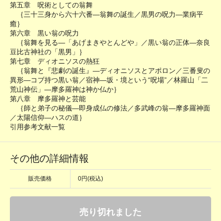
第五章 呪術としての翁舞
｛三十三身から六十六番―翁舞の誕生／黒男の呪力―業病平
癒｝
第六章 黒い翁の呪力
｛翁舞を見る―「あげまきやとんどや」／黒い翁の正体―奈良
豆比古神社の「黒男」｝
第七章 ディオニソスの熱狂
｛翁舞と『悲劇の誕生』―ディオニソスとアポロン／三番叟の
異形―コブ持つ黒い翁／宿神―坂・境という“呪場”／林羅山「二
荒山神伝」―摩多羅神は神か仏か｝
第八章 摩多羅神と芸能
｛師と弟子の秘儀―即身成仏の修法／多武峰の翁―摩多羅神面
／太陽信仰―ハスの道｝
引用参考文献一覧
その他の詳細情報
販売価格
0円(税込)
売り切れました