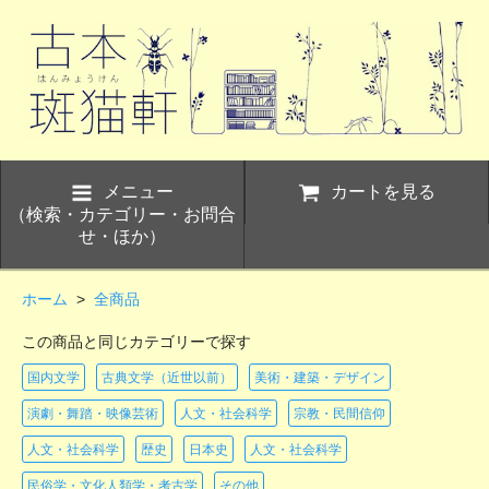
メニュー
カートを見る
（検索・カテゴリー・お問合
せ・ほか）
ホーム
>
全商品
この商品と同じカテゴリーで探す
国内文学
古典文学（近世以前）
美術・建築・デザイン
演劇・舞踏・映像芸術
人文・社会科学
宗教・民間信仰
人文・社会科学
歴史
日本史
人文・社会科学
民俗学・文化人類学・考古学
その他