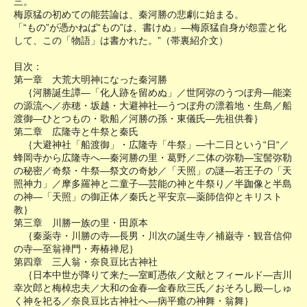
三。
梅原猛の初めての能芸論は、秦河勝の悲劇に始まる。
「“もの”が憑かねば“もの”は、書けぬ」―梅原猛自身が怨霊と化
して、この「物語」は書かれた。”（帯裏紹介文）
目次：
第一章 大荒大明神になった秦河勝
｛河勝誕生譚―「化人跡を留めぬ」／世阿弥のうつぼ舟―能楽
の源流へ／赤穂・坂越・大避神社―うつぼ舟の漂着地・生島／船
渡御―ひとつもの・歌船／河勝の孫・東儀氏―先祖供養｝
第二章 広隆寺と牛祭と秦氏
｛大避神社「船渡御」・広隆寺「牛祭」―十二日という“日“／
蜂岡寺から広隆寺へ―秦河勝の里・葛野／二体の弥勒―宝髻弥勒
の秘密／奇祭・牛祭―祭文の奇妙／「天照」の謎―若王子の「天
照神力」／摩多羅神と二童子―芸能の神と牛祭り／半跏像と半島
の神―「天照」の御正体／秦氏と平安京―薬師信仰とキリスト
教｝
第三章 川勝一族の里・田原本
｛秦薬寺・川勝の寺―長男・川次の誕生寺／補巌寺・観音信仰
の寺―至翁禅門・寿椿禅尼｝
第四章 三人翁・奈良豆比古神社
｛日本中世が降りて来た―室町憑依／文献とフィールド―吉川
幸次郎と梅棹忠夫／大和の金春―金春欣三氏／おそろし殿―しゅ
く神を祀る／奈良豆比古神社へ―病平癒の神舞・翁舞｝