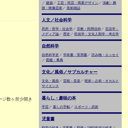
／
建築
／
工芸・民芸・商業デザイン
／
演劇・舞
踏・映像芸術
／
美術雑誌
人文／社会科学
思想・哲学・社会学
／
宗教・民間信仰
／
言語学・
メディア論
／
歴史
／
民俗学・文化人類学・考古学
自然科学
自然科学史
／
学術書・実用書
／
読み物・エッセイ
／
図鑑・事典
文化／風俗／サブカルチャー
文化・風俗
／
芸能・音楽
／
呪術・占術・オカルト
サイエンス
暮らし・趣味の本
 ページ数ヶ所少開き
手芸
／
暮しの手帖
／
スポーツ・武術
児童書
戦前の絵本・児童書
／
戦後～1960年代の絵本
／