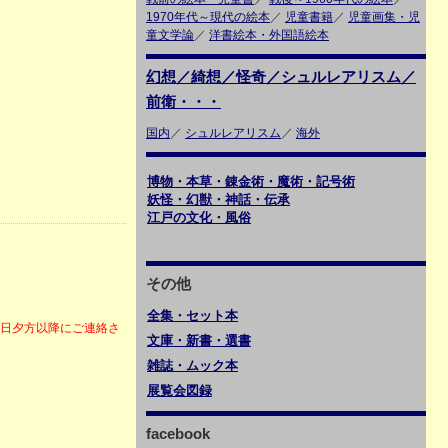
1970年代～現代の絵本
／
児童書籍
／
児童画集・児
童文学論
／
洋書絵本・外国語絵本
幻想／綺想／怪奇／シュルレアリスム／
前衛・・・
国内
／
シュルレアリスム
／
海外
博物・本草・錬金術・魔術・記号術
妖怪・幻獣・神話・伝承
江戸の文化・風俗
その他
全集・セット本
6日夕方以降にご連絡さ
文庫・新書・選書
雑誌・ムック本
展覧会図録
facebook