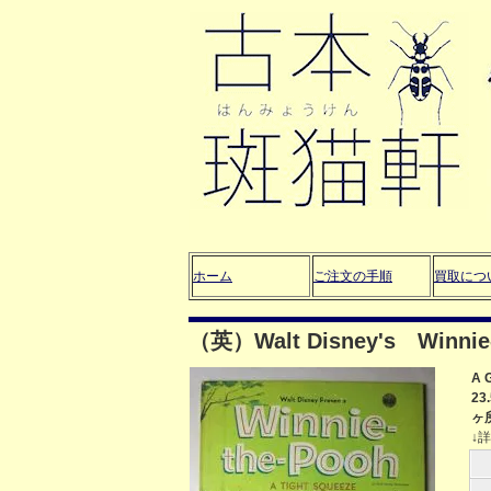
ホーム
ご注文の手順
買取につ
（英）Walt Disney's Winnie-
A 
2
ヶ
↓