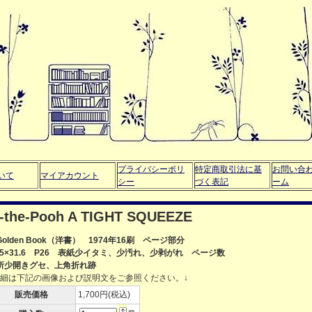
プライバシーポリ
特定商取引法に基
お問い合
いて
マイアカウント
シー
づく表記
ーム
the-Pooh A TIGHT SQUEEZE
Golden Book（洋書） 1974年16刷 ページ部分
3.5×31.6 P26 表紙少イタミ、少汚れ、少剥がれ ページ数
所少開きグセ、上角折れ跡
詳細は下記の画像および説明文をご参照ください。↓
販売価格
1,700円(税込)