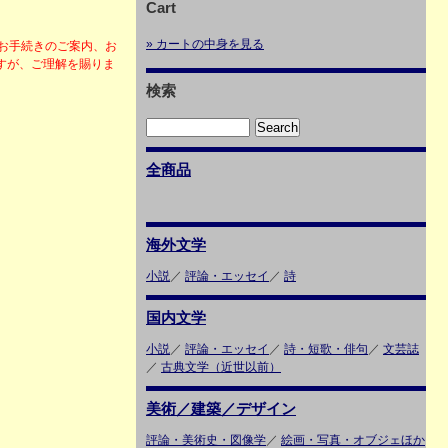
Cart
» カートの中身を見る
お手続きのご案内、お
すが、ご理解を賜りま
検索
全商品
海外文学
小説
／
評論・エッセイ
／
詩
国内文学
小説
／
評論・エッセイ
／
詩・短歌・俳句
／
文芸誌
／
古典文学（近世以前）
美術／建築／デザイン
評論・美術史・図像学
／
絵画・写真・オブジェほか