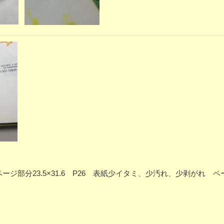
16刷 ページ部分23.5×31.6 P26 表紙少イタミ、少汚れ、少剥がれ