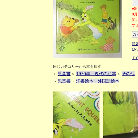
●
8
問
す
特
(
Ｔ
同じカテゴリーから本を探す
児童書
1970年～現代の絵本
その他
＞
＞
＞
児童書
洋書絵本・外国語絵本
＞
＞