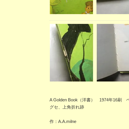
A Golden Book（洋書） 1974年
グセ、上角折れ跡
作：A.A.milne