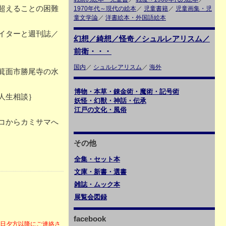
超えることの困難
1970年代～現代の絵本
／
児童書籍
／
児童画集・児
童文学論
／
洋書絵本・外国語絵本
イターと週刊誌／
幻想／綺想／怪奇／シュルレアリスム／
前衛・・・
国内
／
シュルレアリスム
／
海外
箕面市勝尾寺の水
博物・本草・錬金術・魔術・記号術
人生相談｝
妖怪・幻獣・神話・伝承
江戸の文化・風俗
コからカミサマへ
その他
全集・セット本
文庫・新書・選書
雑誌・ムック本
展覧会図録
facebook
6日夕方以降にご連絡さ