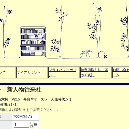
プライバシーポリ
特定商取引法に基
お問い合
いて
マイアカウント
シー
づく表記
ーム
一 新人物往来社
 四六判 P215 帯背ヤケ、スレ 天僅時代シミ
僅濡れシミ
画像および説明文をご参照ください。↓
格
700円(税込)
冊