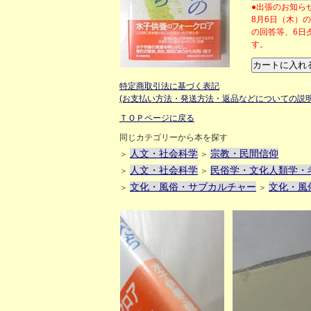
●出張のお知ら
8月6日（木）
の回答等、6日
す。
特定商取引法に基づく表記
(お支払い方法・発送方法・返品などについての説明
ＴＯＰページに戻る
同じカテゴリーから本を探す
人文・社会科学
宗教・民間信仰
＞
＞
人文・社会科学
民俗学・文化人類学・
＞
＞
文化・風俗・サブカルチャー
文化・風
＞
＞