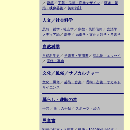
／
建築
／
工芸・民芸・商業デザイン
／
演劇・舞
踏・映像芸術
／
美術雑誌
人文／社会科学
思想・哲学・社会学
／
宗教・民間信仰
／
言語学・
メディア論
／
歴史
／
民俗学・文化人類学・考古学
自然科学
自然科学史
／
学術書・実用書
／
読み物・エッセイ
／
図鑑・事典
文化／風俗／サブカルチャー
文化・風俗
／
芸能・音楽
／
呪術・占術・オカルト
サイエンス
暮らし・趣味の本
手芸
／
暮しの手帖
／
スポーツ・武術
児童書
戦前の絵本・児童書
／
戦後～1960年代の絵本
／