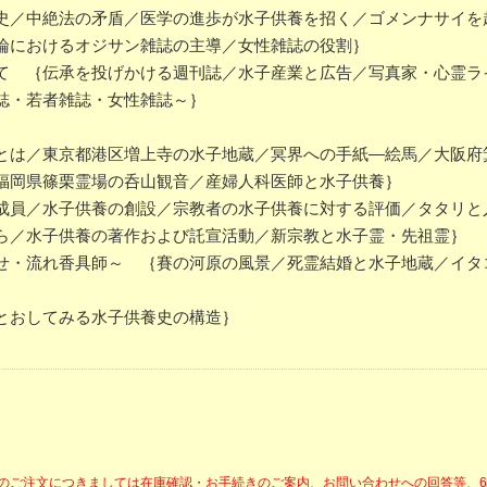
史／中絶法の矛盾／医学の進歩が水子供養を招く／ゴメンナサイを
論におけるオジサン雑誌の主導／女性雑誌の役割｝
て ｛伝承を投げかける週刊誌／水子産業と広告／写真家・心霊ラ
誌・若者雑誌・女性雑誌～｝
とは／東京都港区増上寺の水子地蔵／冥界への手紙―絵馬／大阪府
福岡県篠栗霊場の呑山観音／産婦人科医師と水子供養｝
成員／水子供養の創設／宗教者の水子供養に対する評価／タタリと
ら／水子供養の著作および託宣活動／新宗教と水子霊・先祖霊｝
せ・流れ香具師～ ｛賽の河原の風景／死霊結婚と水子地蔵／イタ
とおしてみる水子供養史の構造｝
降のご注文につきましては在庫確認・お手続きのご案内、お問い合わせへの回答等、