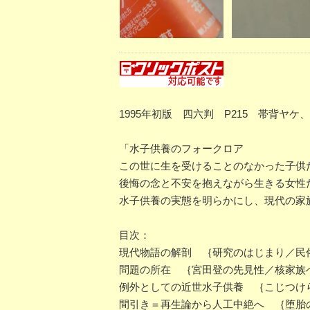
1995年初版 四六判 P215 帯背ヤ
「水子供養のフォークロア
この世に生を受けることのなかった子供
後悔の念と不安を抱えながら生きる女性
水子供養の実態を明らかにし、現代の家
目次：
現代物語の解剖 ｛研究のはじまり／民
問題の所在 ｛宮田登の先見性／核家族
例外としての近世水子供養 ｛こじつけ
間引き＝再生論から人工中絶へ ｛堕胎