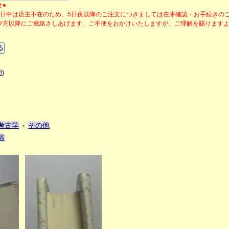
せ●
の日中は店主不在のため、5日夜以降のご注文につきましては在庫確認・お手続きの
夕方以降にご連絡さしあげます。ご不便をおかけいたしますが、ご理解を賜ります
)
考古学
その他
＞
俗