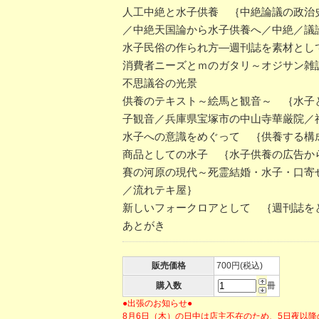
人工中絶と水子供養 ｛中絶論議の政治
／中絶天国論から水子供養へ／中絶／議
水子民俗の作られ方―週刊誌を素材とし
消費者ニーズとｍのガタリ～オジサン雑
不思議谷の光景
供養のテキスト～絵馬と観音～ ｛水子
子観音／兵庫県宝塚市の中山寺華厳院／
水子への意識をめぐって ｛供養する構
商品としての水子 ｛水子供養の広告か
賽の河原の現代～死霊結婚・水子・口寄
／流れテキ屋｝
新しいフォークロアとして ｛週刊誌を
あとがき
販売価格
700円(税込)
購入数
冊
●出張のお知らせ●
8月6日（木）の日中は店主不在のため、5日夜以