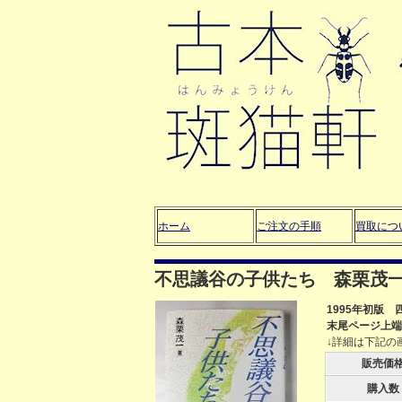
ホーム
ご注文の手順
買取につ
不思議谷の子供たち 森栗茂
1995年初版
末尾ページ上端
↓詳細は下記の
販売価
購入数