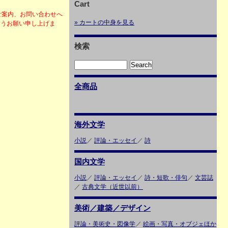
Cart
ご案内、お問い合わせへ
» カートの中身を見る
ようお願い申し上げま
検索
全商品
海外文学
小説
／
評論・エッセイ
／
詩
国内文学
小説
／
評論・エッセイ
／
詩・短歌・俳句
／
文芸誌
／
古典文学（近世以前）
美術／建築／デザイン
評論・美術史・図像学
／
絵画・写真・オブジェほか