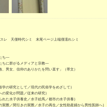
ケ、スレ 天僅時代シミ 末尾ページ上端僅濡れシミ
たち―
たちに群がるメディアと宗教―
族、男女、信仰のありかたを問い直す」（帯文）
俗学の研究として／現代の民俗学をめざして｝
への変化が問題／従来の研究｝
られた水子供養史／水子絵馬／都市の水子供養｝
の実際／間引きの実際／水子の再生／女性助産婦から男性医師へ｝