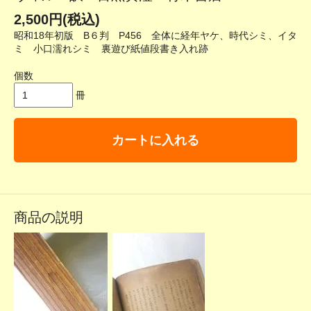
2,500円(税込)
昭和18年初版 B６判 P456 全体に経年ヤケ、時代シミ、イタ
ミ 小口濡れシミ 裏遊び紙値段書き入れ跡
個数
冊
カートに入れる
商品の説明