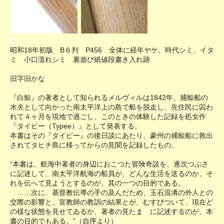
昭和18年初版 B６判 P456 全体に経年ヤケ、時代シミ、イタ
ミ 小口濡れシミ 裏遊び紙値段書き入れ跡
旧字旧かな
『白鯨』の著者として知られるメルヴィルは1842年、捕鯨船の
水夫として向かった南太平洋上の島で船を脱走し、先住民に囚わ
れて４ヶ月を現地で過ごし、このときの体験した記録を処女作
『タイピー（Typee）』として発表する。
本書はその『タイピー』の後日談にあたり、豪州の捕鯨船に救出
されてタヒチ島に移ってからの見聞を記録したもの。
“本書は、航海中著者の身辺におこつた冒険奇談を、逐次つぶさ
に記述して、南太平洋航海の船員が、どんな生活を送るのか、そ
れを伝へて見ようとするのが、其の一つの目的である。
……次に、基督教伝導の手の及んだため、玉石混淆の外人との
交際の影響と、宣教師の教訓の結果とが、むすびついて、現在ど
の様な状態を見せてゐるか、著者の見たまゝに記述するのが、本
書の目的でもある。”（自序より）