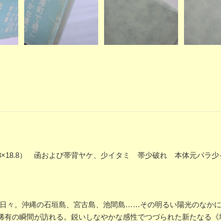
1.8×18.8） 函および帯背ヤケ、少イタミ 帯少破れ 本体元パラ
の日々。沖縄の石垣島、宮古島、池間島……その明るい陽光のなか
稀有の瞬間が訪れる。鋭いしなやかな感性でつづられた新たなる《