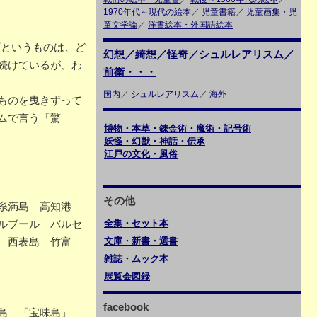
1970年代～現代の絵本
／
児童書籍
／
児童画集・児
童文学論
／
洋書絵本・外国語絵本
町というものは、ど
幻想／綺想／怪奇／シュルレアリスム／
続けているが、わ
前衛・・・
国内
／
シュルレアリスム
／
海外
ものを曳きずって
ムで言う「驚
博物・本草・錬金術・魔術・記号術
妖怪・幻獣・神話・伝承
江戸の文化・風俗
その他
 糸満島 高知港
全集・セット本
ルブール バルセ
文庫・新書・選書
 西表島 竹富
雑誌・ムック本
展覧会図録
facebook
間島 「宝味島」