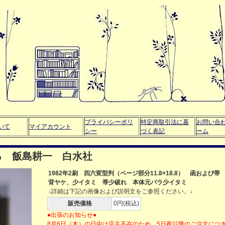
プライバシーポリ
特定商取引法に基
お問い合
いて
マイアカウント
シー
づく表記
ーム
ろ 飯島耕一 白水社
1982年2刷 四六変型判（ページ部分11.8×18.8） 函および帯
背ヤケ、少イタミ 帯少破れ 本体元パラ少イタミ
↓詳細は下記の画像および説明文をご参照ください。↓
販売価格
0円(税込)
●出張のお知らせ●
8月6日（木）の日中は店主不在のため、5日夜以降のご注文につ