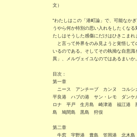
文）
“わたしはこの「港町論」で、可能なか
うやら何か特別の思い入れをしたくなる
たしはそうした感傷にだけはひきこまれ
と言って外界をのみ見ようと覚悟しての
いるのである。そしてその執拗な自意識
異」、メルヴェイユなのではあるまいか
目次：
第一章
ニース アンチーブ カンヌ コルシ
平良港 ハブの港 サン・レモ ダンケ
ロナ 平戸 生月島 崎津港 福江港 
島 鳩間島 黒島 狩俣
第二章
牛窓 宇野港 豊島 笠岡港 北木島