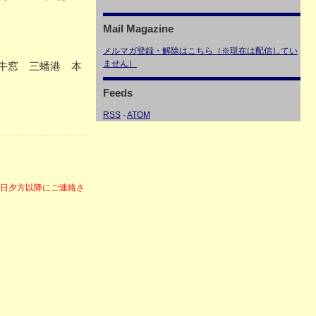
Mail Magazine
メルマガ登録・解除はこちら（※現在は配信してい
ません）
牛窓 三蟠港 本
Feeds
RSS
-
ATOM
6日夕方以降にご連絡さ