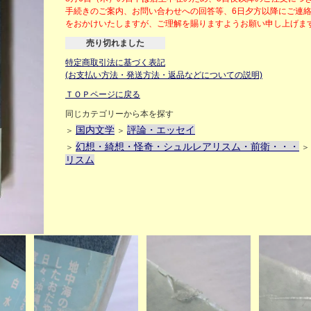
手続きのご案内、お問い合わせへの回答等、6日夕方以降にご連
をおかけいたしますが、ご理解を賜りますようお願い申し上げ
売り切れました
特定商取引法に基づく表記
(お支払い方法・発送方法・返品などについての説明)
ＴＯＰページに戻る
同じカテゴリーから本を探す
国内文学
評論・エッセイ
＞
＞
幻想・綺想・怪奇・シュルレアリスム・前衛・・・
＞
リスム