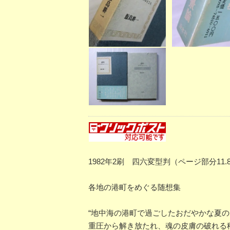
1982年2刷 四六変型判（ページ部分1
各地の港町をめぐる随想集
“地中海の港町で過ごしたおだやかな夏
重圧から解き放たれ、魂の皮膚の破れる