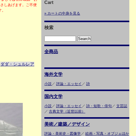
Cart
絡さしあげます。ご不便
ます。
» カートの中身を見る
検索
全商品
ダダ・シュルレア
＞
海外文学
小説
／
評論・エッセイ
／
詩
国内文学
小説
／
評論・エッセイ
／
詩・短歌・俳句
／
文芸誌
／
古典文学（近世以前）
美術／建築／デザイン
評論・美術史・図像学
／
絵画・写真・オブジェほか