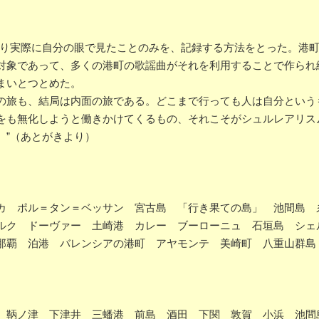
ぎり実際に自分の眼で見たことのみを、記録する方法をとった。港
対象であって、多くの港町の歌謡曲がそれを利用することで作られ
まいとつとめた。
旅も、結局は内面の旅である。どこまで行っても人は自分という
をも無化しようと働きかけてくるもの、それこそがシュルレアリス
。”（あとがきより）
カ ポル＝タン＝ベッサン 宮古島 「行き果ての島」 池間島
ルク ドーヴァー 土崎港 カレー ブーローニュ 石垣島 シェ
那覇 泊港 バレンシアの港町 アヤモンテ 美崎町 八重山群島
 鞆ノ津 下津井 三蟠港 前島 酒田 下関 敦賀 小浜 池