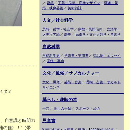
／
建築
／
工芸・民芸・商業デザイン
／
演劇・舞
踏・映像芸術
／
美術雑誌
人文／社会科学
思想・哲学・社会学
／
宗教・民間信仰
／
言語学・
メディア論
／
歴史
／
民俗学・文化人類学・考古学
自然科学
自然科学史
／
学術書・実用書
／
読み物・エッセイ
／
図鑑・事典
文化／風俗／サブカルチャー
文化・風俗
／
芸能・音楽
／
呪術・占術・オカルト
サイエンス
少イタミ
暮らし・趣味の本
手芸
／
暮しの手帖
／
スポーツ・武術
に、自意識と時間の
児童書
地の糧》！”（帯
戦前の絵本・児童書
／
戦後～1960年代の絵本
／