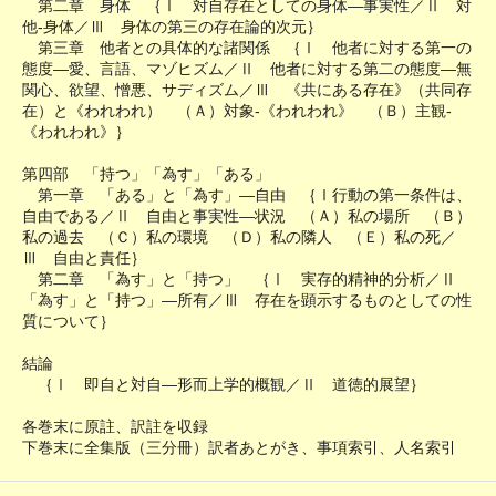
第二章 身体 ｛Ⅰ 対自存在としての身体―事実性／Ⅱ 対
他-身体／Ⅲ 身体の第三の存在論的次元｝
第三章 他者との具体的な諸関係 ｛Ⅰ 他者に対する第一の
態度―愛、言語、マゾヒズム／Ⅱ 他者に対する第二の態度―無
関心、欲望、憎悪、サディズム／Ⅲ 《共にある存在》（共同存
在）と《われわれ） （Ａ）対象-《われわれ》 （Ｂ）主観-
《われわれ》｝
第四部 「持つ」「為す」「ある」
第一章 「ある」と「為す」―自由 ｛Ⅰ行動の第一条件は、
自由である／Ⅱ 自由と事実性―状況 （Ａ）私の場所 （Ｂ）
私の過去 （Ｃ）私の環境 （Ｄ）私の隣人 （Ｅ）私の死／
Ⅲ 自由と責任｝
第二章 「為す」と「持つ」 ｛Ⅰ 実存的精神的分析／Ⅱ
「為す」と「持つ」―所有／Ⅲ 存在を顕示するものとしての性
質について｝
結論
｛Ⅰ 即自と対自―形而上学的概観／Ⅱ 道徳的展望｝
各巻末に原註、訳註を収録
下巻末に全集版（三分冊）訳者あとがき、事項索引、人名索引