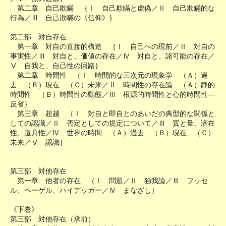
第二章 自己欺瞞 ｛Ⅰ 自己欺瞞と虚偽／Ⅱ 自己欺瞞的な
行為／Ⅲ 自己欺瞞の《信仰》｝
第二部 対自存在
第一章 対自の直接的構造 ｛Ⅰ 自己への現前／Ⅱ 対自の
事実性／Ⅲ 対自と、価値の存在／Ⅳ 対自と、諸可能の存在／
Ⅴ 自我と、自己性の回路｝
第二章 時間性 ｛Ⅰ 時間的な三次元の現象学 （Ａ）過
去 （Ｂ）現在 （Ｃ）未来／Ⅱ 時間性の存在論 （Ａ）静的
時間性 （Ｂ）時間性の動態／Ⅲ 根源的時間性と心的時間性―
反省｝
第三章 超越 ｛Ⅰ 対自と即自とのあいだの典型的な関係と
しての認識／Ⅱ 否定としての規定について／Ⅲ 質と量、潜在
性、道具性／Ⅳ 世界の時間 （Ａ）過去 （Ｂ）現在 （Ｃ）
未来／Ⅴ 認識｝
第三部 対他存在
第一章 他者の存在 ｛Ⅰ 問題／Ⅱ 独我論／Ⅲ フッセ
ル、ヘーゲル、ハイデッガー／Ⅳ まなざし｝
《下巻》
第三部 対他存在（承前）