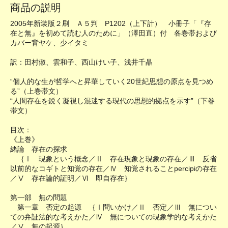
商品の説明
2005年新装版２刷 Ａ５判 P1202（上下計） 小冊子「『存
在と無』を初めて読む人のために」（澤田直）付 各巻帯および
カバー背ヤケ、少イタミ
訳：田村俶、雲和子、西山けい子、浅井千晶
“個人的な生が哲学へと昇華していく20世紀思想の原点を見つめ
る”（上巻帯文）
“人間存在を鋭く凝視し混迷する現代の思想的拠点を示す”（下巻
帯文）
目次：
《上巻》
緒論 存在の探求
｛Ⅰ 現象という概念／Ⅱ 存在現象と現象の存在／Ⅲ 反省
以前的なコギトと知覚の存在／Ⅳ 知覚されることpercipiの存在
／Ⅴ 存在論的証明／Ⅵ 即自存在｝
第一部 無の問題
第一章 否定の起源 ｛Ⅰ問いかけ／Ⅱ 否定／Ⅲ 無につい
ての弁証法的な考えかた／Ⅳ 無についての現象学的な考えかた
／Ⅴ 無の起源｝