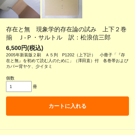
存在と無 現象学的存在論の試み 上下２巻
揃 Ｊ-Ｐ・サルトル 訳：松浪信三郎
6,500円(税込)
2005年新装版２刷 Ａ５判 P1202（上下計） 小冊子「『存
在と無』を初めて読む人のために」（澤田直）付 各巻帯および
カバー背ヤケ、少イタミ
個数
冊
カートに入れる