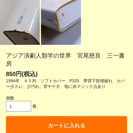
アジア演劇人類学の世界 宮尾慈良 三一書
房
850円(税込)
1994年 Ａ５判 ソフトカバー P325 帯背下部僅破れ カバ
ー少スレ、少汚れ、背ヤケ大 地に赤マジック点あり
個数
冊
カートに入れる