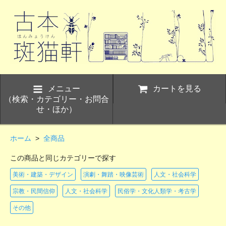
メニュー
カートを見る
（検索・カテゴリー・お問合
せ・ほか）
ホーム
>
全商品
この商品と同じカテゴリーで探す
美術・建築・デザイン
演劇・舞踏・映像芸術
人文・社会科学
宗教・民間信仰
人文・社会科学
民俗学・文化人類学・考古学
その他