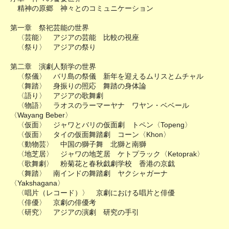
精神の原郷 神々とのコミュニケーション
第一章 祭祀芸能の世界
〈芸能〉 アジアの芸能 比較の視座
〈祭り〉 アジアの祭り
第二章 演劇人類学の世界
〈祭儀〉 バリ島の祭儀 新年を迎えるムリスとムチャル
〈舞踏〉 身振りの照応 舞踏の身体論
〈語り〉 アジアの歌舞劇
〈物語〉 ラオスのラーマーヤナ ワヤン・ベベール
〈Wayang Beber〉
〈仮面〉 ジャワとバリの仮面劇 トペン〈Topeng〉
〈仮面〉 タイの仮面舞踏劇 コーン〈Khon〉
〈動物芸〉 中国の獅子舞 北獅と南獅
〈地芝居〉 ジャワの地芝居 ケトプラック〈Ketoprak〉
〈歌舞劇〉 粉菊花と春秋戯劇学校 香港の京戯
〈舞踏〉 南インドの舞踏劇 ヤクシャガーナ
〈Yakshagana〉
〈唱片（レコード）〉 京劇における唱片と俳優
〈俳優〉 京劇の俳優考
〈研究〉 アジアの演劇 研究の手引