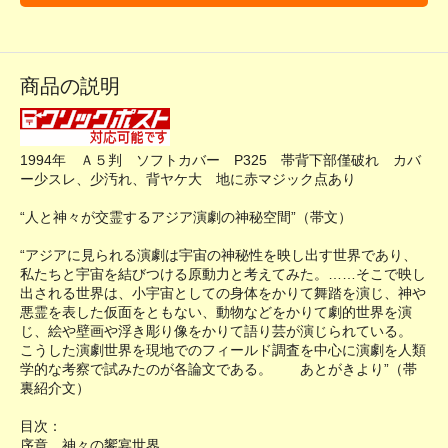
商品の説明
1994年 Ａ５判 ソフトカバー P325 帯背下部僅破れ カバ
ー少スレ、少汚れ、背ヤケ大 地に赤マジック点あり
“人と神々が交霊するアジア演劇の神秘空間”（帯文）
“アジアに見られる演劇は宇宙の神秘性を映し出す世界であり、
私たちと宇宙を結びつける原動力と考えてみた。……そこで映し
出される世界は、小宇宙としての身体をかりて舞踏を演じ、神や
悪霊を表した仮面をともない、動物などをかりて劇的世界を演
じ、絵や壁画や浮き彫り像をかりて語り芸が演じられている。
こうした演劇世界を現地でのフィールド調査を中心に演劇を人類
学的な考察で試みたのが各論文である。 あとがきより”（帯
裏紹介文）
目次：
序章 神々の饗宴世界