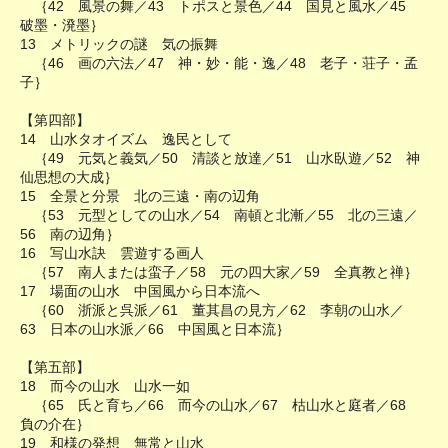
｛42 風景の舞／43 トポスと景色／44 国見と風水／45
破墨・溌墨｝
13 メトリックの謎 気の振舞
｛46 画の六法／47 神・妙・能・逸／48 老子・荘子・孟
子｝
【第四部】
14 山水タオイズム 逸民として
｛49 元気と義気／50 清談と放達／51 山水臥遊／52 神
仙思想の大成｝
15 全景と分景 北の三遠・南の辺角
｛53 元型としての山水／54 南頓と北漸／55 北の三遠／
56 南の辺角｝
16 写山水訣 雲遊する画人
｛57 南人または蛮子／58 元の四大家／59 全真教と禅｝
17 場面の山水 中国風から日本流へ
｛60 浙派と呉派／61 董其昌の見方／62 李朝の山水／
63 日本の山水派／66 中国風と日本流｝
【第五部】
18 而今の山水 山水一如
｛65 氏と育ち／66 而今の山水／67 枯山水と庭者／68
負の介在｝
19 和様の発想 無常と山水