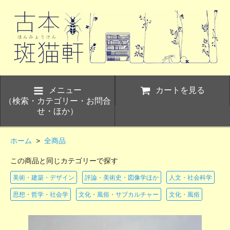
メニュー
カートを見る
（検索・カテゴリー・お問合
せ・ほか）
ホーム
>
全商品
この商品と同じカテゴリーで探す
美術・建築・デザイン
評論・美術史・図像学ほか
人文・社会科学
思想・哲学・社会学
文化・風俗・サブカルチャー
文化・風俗