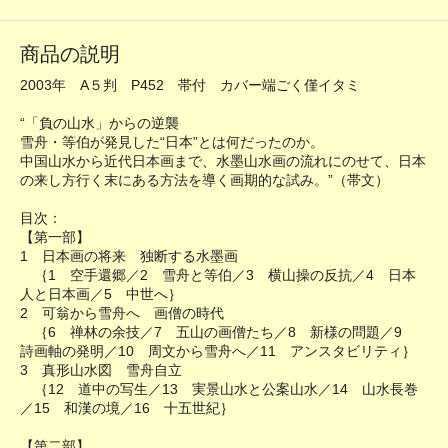
商品の説明
2003年 A５判 P452 帯付 カバー端ごく僅イタミ
“「負の山水」からの逆襲
雪舟・等伯が発見した“日本”とは何だったのか。
中国山水から近代日本画まで、水墨山水画の流れにのせて、日本
の来し方行く末にある方法を導く画期的な試み。”（帯文）
目次：
【第一部】
1 日本画の将来 独断する水墨画
｛1 空手還郷／2 雪舟と等伯／3 横山操の反抗／4 日本
人と日本画／5 中世へ｝
2 可翁から雪舟へ 画僧の時代
｛6 禅林の余技／7 五山の画僧たち／8 新様の問題／9
詩画軸の発明／10 周文から雪舟へ／11 アンスタビリティ｝
3 真形山水図 雪舟自立
｛12 道中の写生／13 実景山水と公案山水／14 山水長巻
／15 和漢の境／16 十五世紀｝
【第二部】