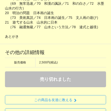
｛69 無常迅速／70 和漢の諷詠／71 和の白さ／72 水墨
山水の行方｝
20 明治の問題 日本画の誕生
｛73 美術真説／74 日本画の誕生／75 文人画の遊び｝
21 遊弋する山水 山水的に日本
｛76 融通無礙／77 山水という方法／78 違式と越境｝
あとがき
その他の詳細情報
販売価格
2,500円(税込)
売り切れました
この商品を友達に教える