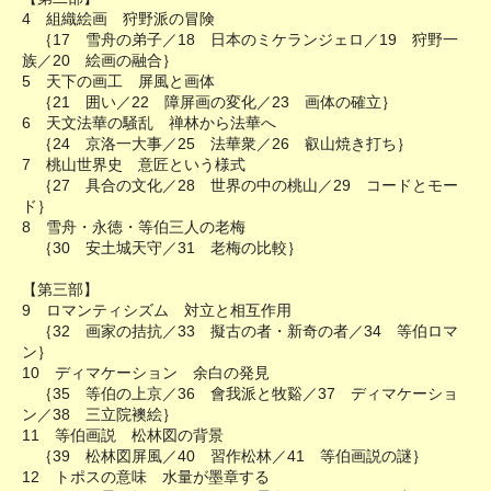
4 組織絵画 狩野派の冒険
｛17 雪舟の弟子／18 日本のミケランジェロ／19 狩野一
族／20 絵画の融合｝
5 天下の画工 屏風と画体
｛21 囲い／22 障屏画の変化／23 画体の確立｝
6 天文法華の騒乱 禅林から法華へ
｛24 京洛一大事／25 法華衆／26 叡山焼き打ち｝
7 桃山世界史 意匠という様式
｛27 具合の文化／28 世界の中の桃山／29 コードとモー
ド｝
8 雪舟・永徳・等伯三人の老梅
｛30 安土城天守／31 老梅の比較｝
【第三部】
9 ロマンティシズム 対立と相互作用
｛32 画家の拮抗／33 擬古の者・新奇の者／34 等伯ロマ
ン｝
10 ディマケーション 余白の発見
｛35 等伯の上京／36 會我派と牧谿／37 ディマケーショ
ン／38 三立院襖絵｝
11 等伯画説 松林図の背景
｛39 松林図屏風／40 習作松林／41 等伯画説の謎｝
12 トポスの意味 水量が墨章する