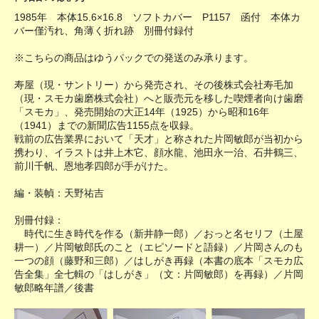
1985年 本体15.6×16.8 ソフトカバー P1157 函付 本体カ
バー僅汚れ、角薄く折れ跡 別冊付録付
※こちらの商品はゆうパックでの発送のみ承ります。
寿屋（現・サントリー）から発売され、その後株式会社寿毛加
（現・スモカ歯磨株式会社）へと販売元を移した喫煙者向け歯磨
「スモカ」、発売開始の大正14年（1925）から昭和16年
（1941）までの新聞広告1155点を収録。
戦前の広告業界において「天才」と称された片岡敏郎が当初から
携わり、イラストは井上木它、顔水龍、池田永一治、石井鶴三、
前川千帆、恩地孝四郎が手がけた。
編・装幀：天野祐吉
別冊付録：
時代に生き時代を作る（新井静一郎）／おっと名セリフ（土屋
耕一）／片岡敏郎氏のこと（エピソードと語録）／片岡さんのも
一つの顔（藤野和三郎）／はしがき再録（本書の底本「スモカ広
告全集」全七輯の「はしがき」（文：片岡敏郎）を再録）／片岡
敏郎略年譜／後書