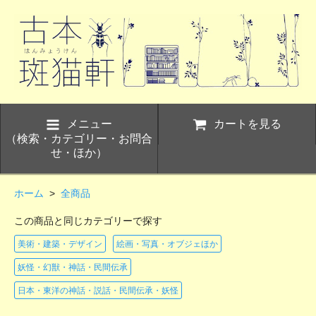
メニュー
カートを見る
（検索・カテゴリー・お問合
せ・ほか）
ホーム
>
全商品
この商品と同じカテゴリーで探す
美術・建築・デザイン
絵画・写真・オブジェほか
妖怪・幻獣・神話・民間伝承
日本・東洋の神話・説話・民間伝承・妖怪