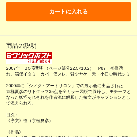
カートに入れる
商品の説明
2007年 B５変型判（ページ部分22.5×18.2） P87 帯僅汚
れ、端僅イタミ カバー僅スレ、背少ヤケ 天・小口少時代シミ
2000年に「シノダ・アートサロン」での展示会に出品された、
京極夏彦のリトグラフ35点を全カラー図版で収録し、モチーフと
なった妖怪それぞれを作者流に解釈した短文がキャプションとし
て添えられる。
目次：
《序文》怪（京極夏彦）
《作品》