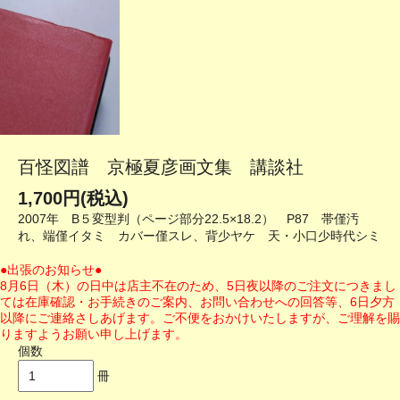
百怪図譜 京極夏彦画文集 講談社
1,700円(税込)
2007年 B５変型判（ページ部分22.5×18.2） P87 帯僅汚
れ、端僅イタミ カバー僅スレ、背少ヤケ 天・小口少時代シミ
●出張のお知らせ●
8月6日（木）の日中は店主不在のため、5日夜以降のご注文につきまし
ては在庫確認・お手続きのご案内、お問い合わせへの回答等、6日夕方
以降にご連絡さしあげます。ご不便をおかけいたしますが、ご理解を賜
りますようお願い申し上げます。
個数
冊