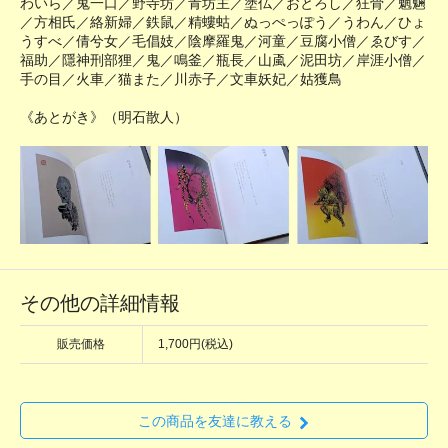
わいら／鬼一口／野寺坊／青坊主／塗仏／おとろし／狂骨／魍魎
／方相氏／絡新婦／鉄鼠／精螻蛄／ぬっぺっぽう／うわん／ひょ
うすべ／倩兮女／毛倡妓／陰摩羅鬼／河童／豆腐小僧／ゑびす／
福助／隱神刑部狸／鬼／鳴釜／瓶長／山颪／泥田坊／岸涯小僧／
手の目／火車／猫また／川赤子／文車妖妃／姑獲鳥
《あとがき》（明石散人）
その他の詳細情報
販売価格
1,700円(税込)
この商品を友達に教える