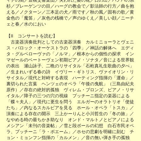
ィチの闇／豊橋交響楽団／失われた菱の花／日の出／バノハの糸
杉／ブレーゲンツの目／ハーグの教会で／影法師の行方／曲を抱
える／ノクターン／三本足の犬／雨です／秋の風／固有の歌／黄
金色の「魔笛」／灰色の桟橋で／声のゆくえ／美しい顔／ニーチ
ェと春／水のにおい
【II コンサートを読む】
古楽器演奏批判としての古楽器演奏 カルミニョーラとヴェニ
ス・バロック・オーケストラの「四季」／神話の解体へ エディ
タ・グルベローヴァの「ノルマ」／根本からの個性の探求 イン
マゼールのベートーヴェン初期ピアノ・ソナタ／音による世界観
の表出 瀬山詠子、二晩のリサイタル「石桁真礼生歌曲の夕べ」
／生まれいずる春の詩 イヴリー・ギトリス、ヴァイオリン・リ
サイタル／現代と対峙する表現 ハーティング指揮の「運命」／
裏切られた言葉 ヘンツェのオペラ「午後の曳航」（三島由紀夫
原作）／存在の絶対的孤独 ヴィレム・ブロンズ、ピアノ・リサ
イタル／障子の三つの穴の視線 プッチーニ指定の楽器による
「蝶々夫人」／現代に更生を問う エルガーのオラトリオ「使徒
たち」／内なるスカルビアを見る ホール・オペラ「トスカ」／
演奏による存在の開示 三上かーりんと小川哲生の「冬の旅」／
なやめる時の最ちかき助なり オンド・マルトノとピアノによる
メシアン「未刊の音楽帖」／雪と段ボールの幻想 白石市民オペ
ラ、プッチーニ「ラ・ボエーム」／ホセの悲劇を明確に刻む チ
ョン・ミョンフン指揮の「カルメン」／音の無い弾き手の孤独