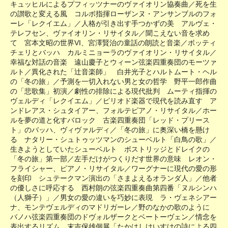
キュッヒルによるプフィッツナーのヴァイオリン協奏曲／死を生
の讃歌と変える風 コルボ指揮ローザンヌ・アンサンブルのフォ
ーレ「レクイエム」／人格が引き出す手つかずの美 アルヴェ・
テレフセン、ヴァイオリン・リサイタル／聞こえない音を求め
て 宮本文昭の世界VI、宮澤賢治の童話の朗読と音楽／ボッティ
チェリとバッハ カルミニョーラのヴァイオリン・リサイタル／
幸福な対話の音楽 遠山慶子とウィーン弦楽四重奏団のモーツァ
ルト／異化された「辻音楽師」 白井光子とハルトムート・ヘル
の「冬の旅」／予測を一切入れない男と女の哲学 野平一郎作曲
の「悲歌集」初演／劇性の排除による現代批判 ムーティ指揮の
ヴェルディ「レクイエム」／ピリオド楽器で現代を読み直す ア
ンドレアス・シュタイアー、フォルテピアノ・リサイタル／ホー
ルを夢の道と化すバロック 古楽四重奏団「レッド・プリース
ト」のバッハ、ヴィヴァルディ／「冬の旅」に奥深い橋を懸け
る ナタリー・シュトゥッツマンのシューベルト「白鳥の歌」／
生きようとしていたシューベルト ボストリッジとドレイクの
「冬の旅」第一部／左手だけがつくりだす世界の意味 レオン・
フライシャー、ピアノ・リサイタル／ワーグナーに現代の愛の形
を刻印 シュテークマン演出の「さまよえるオランダ人」／他者
の優しさに呼応する 西村朗の弦楽四重奏曲第四番「ヌルシンハ
（人獅子）」／男女の愛の違いを巧妙に表現 ラ・ヴェネシアー
ナ、モンテヴェルディのマドリガーレ／野のなかの歌のように
バノハ弦楽四重奏団のドヴォルザークとベートーヴェン／情念を
表出するリズム 末吉保雄個展「たかはしけいすけの詩による四