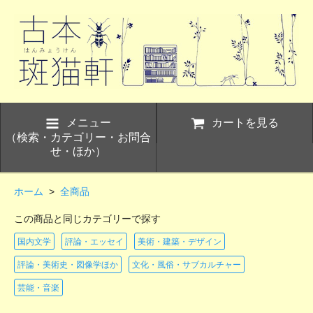
メニュー
カートを見る
（検索・カテゴリー・お問合
せ・ほか）
ホーム
>
全商品
この商品と同じカテゴリーで探す
国内文学
評論・エッセイ
美術・建築・デザイン
評論・美術史・図像学ほか
文化・風俗・サブカルチャー
芸能・音楽