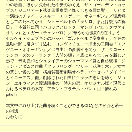
つの歌曲」ほか／失われた不安のゆくえ ザ・ゴールデン・カッ
プスとジュリアード弦楽四重奏団／降りしきる雪に響く リヒタ
ー演出のチャイコフスキー「エフゲニー・オネーギン」／理想郷
としての死へ向かう シューベルトの「ラザロ、または復活の祝
日」／本質的に同じバロックとロック マンゼ（バロックヴァイ
オリン）とエガー（チェンバロ）／“華やかな孤独”の在りよう
セルゲイ・シェプキンのバッハ「ゴルトベルク変奏曲」／存在の
孤独の闇に引きずり込む コンヴィチュニー演出の二期会「エフ
ゲニー・オネーギン」／〈自由〉の多層性を問う ザ・タロー・
シンガーズのプーランク「人間の顔」／底にある悲しみを新しい
形で 寿明義和とシュタイアーのシューマン／愛と自己破壊 ジ
ョン・アダムス作曲「フラワリング・ツリー 花咲く木」／女性
の悲しい愛の心理 横須賀芸術劇場オペラ、パーセル「ダイドー
とイニーアス」他／削除された四曲にクララの思いを聴く ジョ
ン・エルウィスと渡邊順生の「詩人の恋」オリジナル版／現代に
おけるペテロの不在 アラン・ブラテル・バレエ団「憐れみ
pitié!」
本文中に取り上げた曲を聴くことができるCDなどの紹介と若干
の補遺
おわりに