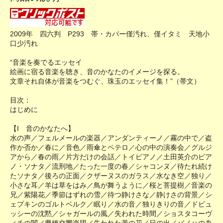
2009年 四六判 P293 帯・カバー僅汚れ、僅イタミ 天地小
口少汚れ
“音楽を奏でるエッセイ
絵画に宿る音楽を聴き、音のかなたのイメージを探る。
文章それ自体が音楽をつむぐ、珠玉のエッセイ集！”（帯文）
目次：
はじめに
【I 音のかなたへ】
水の声／フェルメールの楽器／アンダンティーノ／霧の中で／盗
作か否か／春に／音色／雨傘とペテロ／心の中の演奏会／グルジ
アから／春の雨／片方だけの会話／トイピアノ／土田英介のピア
ノ・ソナタ／流刑地／たった一度の春／シャコンヌ／待たれ続け
たソナタ／後ろの正面／クザーヌスのガラス／水なき空／独り／
小さな耳／羊は草をはみ／鳥が舞うように／桜と菩提樹／音楽の
兄／紫陽花／季節はずれの雪／待つ静けさな／静けさの背景／シ
ェプキンのゴルトベルク／眠り／水の音／独りきりの音／ドビュ
ッシーの沈黙／シャガールの風／失われた時間／ショスタコーヴ