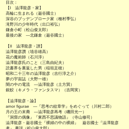
目次：
【I 澁澤龍彦・家】
高輪に生まれる（巌谷國士）
深谷のブッデンブローク家（種村季弘）
滝野川の少年時代（出口裕弘）
鎌倉小町（松山俊太郎）
最後の家 ―北鎌倉（巌谷國士）
【II 澁澤龍彦・讃】
澁澤龍彦讚（埴谷雄高）
花の魔術師（石川淳）
澁澤龍彦氏のこと（三島由紀夫）
読書界を裏返した男（稲垣足穂）
昭和二十三年の澁澤龍彦（吉行淳之介）
夢の宇宙誌（大野一雄）
闇の中の電流 ―澁澤龍彦（土方巽）
銀鮫（キメラ・ファンタスマ）（吉岡実）
【澁澤龍彦・論】
amor figurae ―『思考の紋章学』をめぐって（川村二郎）
月の王の末裔 ―澁澤龍彦再考（磯田光一）
『洞窟の偶像』『東西不思議物語』（寺山修司）
澁澤龍彦・巌谷國士『裸婦の中の裸婦』 巌谷國士『澁澤龍彦
考』 書評（松山俊太郎）