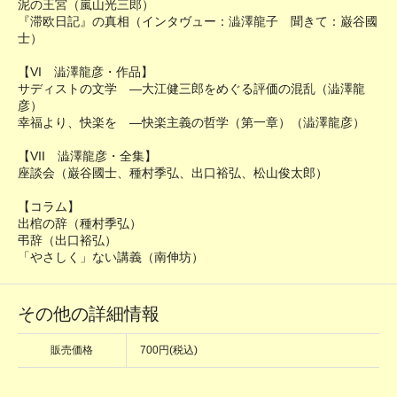
泥の王宮（嵐山光三郎）
『滞欧日記』の真相（インタヴュー：澁澤龍子 聞きて：巌谷國
士）
【VI 澁澤龍彦・作品】
サディストの文学 ―大江健三郎をめぐる評価の混乱（澁澤龍
彦）
幸福より、快楽を ―快楽主義の哲学（第一章）（澁澤龍彦）
【VII 澁澤龍彦・全集】
座談会（巌谷國士、種村季弘、出口裕弘、松山俊太郎）
【コラム】
出棺の辞（種村季弘）
弔辞（出口裕弘）
「やさしく」ない講義（南伸坊）
その他の詳細情報
販売価格
700円(税込)