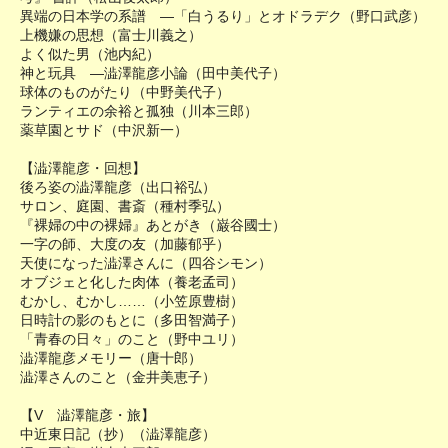
異端の日本学の系譜 ―「白うるり」とオドラデク（野口武彦）
上機嫌の思想（富士川義之）
よく似た男（池内紀）
神と玩具 ―澁澤龍彦小論（田中美代子）
球体のものがたり（中野美代子）
ランティエの余裕と孤独（川本三郎）
薬草園とサド（中沢新一）
【澁澤龍彦・回想】
後ろ姿の澁澤龍彦（出口裕弘）
サロン、庭園、書斎（種村季弘）
『裸婦の中の裸婦』あとがき（巌谷國士）
一字の師、大度の友（加藤郁乎）
天使になった澁澤さんに（四谷シモン）
オブジェと化した肉体（養老孟司）
むかし、むかし……（小笠原豊樹）
日時計の影のもとに（多田智満子）
「青春の日々」のこと（野中ユリ）
澁澤龍彦メモリー（唐十郎）
澁澤さんのこと（金井美恵子）
【V 澁澤龍彦・旅】
中近東日記（抄）（澁澤龍彦）