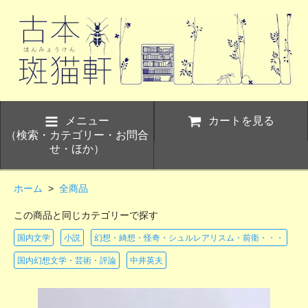
メニュー
カートを見る
（検索・カテゴリー・お問合
せ・ほか）
ホーム
>
全商品
この商品と同じカテゴリーで探す
国内文学
小説
幻想・綺想・怪奇・シュルレアリスム・前衛・・・
国内幻想文学・芸術・評論
中井英夫