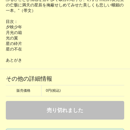
の亡骸に満天の星辰を掩蔽せしめてみせた美しくも悲しい螺鈿の
一本。”（帯文）
目次：
夕映少年
月光の箱
光の翼
星の砕片
星の不在
あとがき
その他の詳細情報
販売価格
0円(税込)
売り切れました