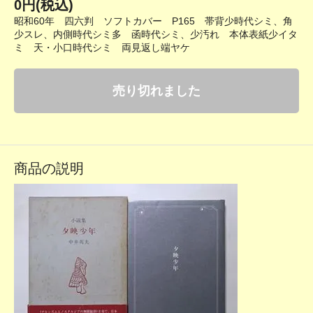
0円(税込)
昭和60年 四六判 ソフトカバー P165 帯背少時代シミ、角
少スレ、内側時代シミ多 函時代シミ、少汚れ 本体表紙少イタ
ミ 天・小口時代シミ 両見返し端ヤケ
売り切れました
商品の説明