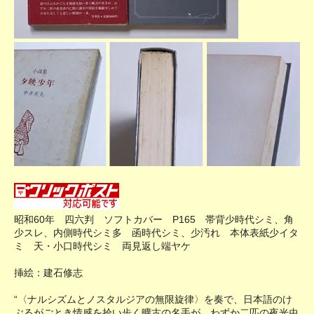
昭和60年 四六判 ソフトカバー P165 帯背少時代シミ、角
少スレ、内側時代シミ多 函時代シミ、少汚れ 本体表紙少イタ
ミ 天・小口時代シミ 両見返し端ヤケ
挿絵：建石修志
“〈ナルシズムとノスタルジアの無限旋律〉を奏で、日本語のけ
ぶるがごとき情感を拾い歩く曠古の名手が、わずか二匹の夜光虫