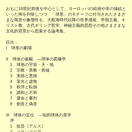
おもに16世紀前後を中心として、ヨーロッパの絵画や本の挿絵と
いった例を列挙しつつ、「球形」のモチーフに付与されたさまざ
まな寓意や象徴性を、大航海時代以降の世界感覚、帝国主義、キ
リスト教、古代ギリシア哲学、神秘主義的思想その他さまざまな
文化的背景から思索する論考集。
目次：
I 球形の劇場
II 球体の振幅 ―球体の図像学
1 球形の宇宙・天・地
2 宗教・異教・異端
3 美徳と悪徳
4 栄光と虚無
5 秩序と転倒
6 調和と不和
7 運命と審判
8 創造と偽造
III 球体の定位 ―知的球体の美学
序
1 技芸《アルス》
2 メランコリア