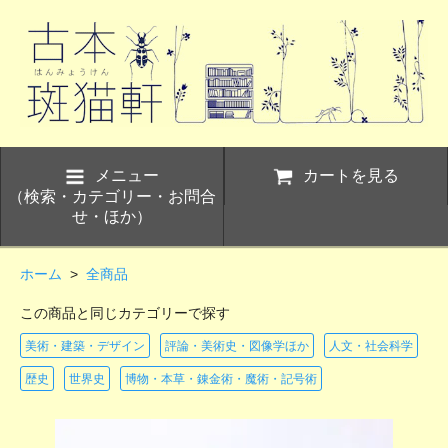
メニュー
カートを見る
（検索・カテゴリー・お問合
せ・ほか）
ホーム
>
全商品
この商品と同じカテゴリーで探す
美術・建築・デザイン
評論・美術史・図像学ほか
人文・社会科学
歴史
世界史
博物・本草・錬金術・魔術・記号術