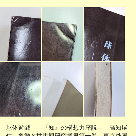
球体遊戯 ―『知』の構想力序説― 高知尾
仁 象徴と世界観研究叢書第一巻 東京外国