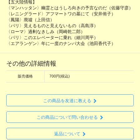
【五大陸情報】
〈マンハッタン〉幽霊とはうしろ向きの予言なのだ（佐藤守彦）
〈レニングラード〉アフマートワの墓にて（安井侑子）
〈鳳陽〉廃墟（上田信）
〈パリ〉見えるものと見えないもの（高島淳）
〈ローマ〉過剰なきしみ（岡崎乾二郎）
〈パリ〉このエレベーターに乗れ（細川周平）
〈エアランゲン〉年に一度のナンパ大会（池田香代子）
その他の詳細情報
販売価格
700円(税込)
この商品を友達に教える
この商品について問い合わせる
返品について