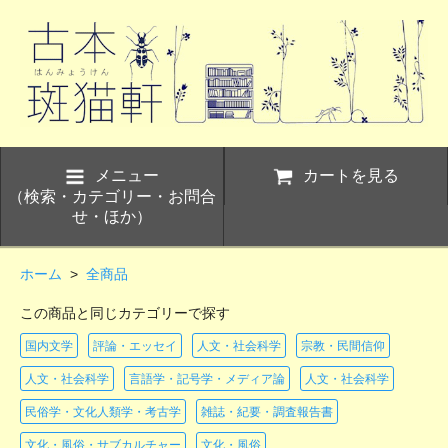
メニュー
カートを見る
（検索・カテゴリー・お問合
せ・ほか）
ホーム
>
全商品
この商品と同じカテゴリーで探す
国内文学
評論・エッセイ
人文・社会科学
宗教・民間信仰
人文・社会科学
言語学・記号学・メディア論
人文・社会科学
民俗学・文化人類学・考古学
雑誌・紀要・調査報告書
文化・風俗・サブカルチャー
文化・風俗