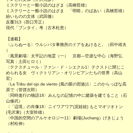
ミステリーと一般小説のはざま（高橋哲雄）
ミステリーと一般小説のはざま 「明暗」のばあい（高橋哲雄）
紛いものの文体（武田徹）
反覆313（田口芳正）
現代「ブンタイ」考（古木杜恵）
【連載】
〈ふらぬーる〉ウルシバタ事務所のドアをあけると。（田中靖夫
）
〈風景劇場〉太平記の地霊（一） 京都―空虚な中心（海野弘
写真：土田ヒロミ）
〈テクスチュール・ファン・ド・シエクル1〉テクストに閉じこ
められる女 ヴィクトリアン・オリンピアンたちの世界（高山
宏）
〈La Tribu del ojo de viento (風の眼の部族)1〉このからっぽな高
原で（管啓次郎）
〈同時進行の物語18〉みんなの記憶の中に建築を建てること（石
山修武）
〈「辺境」の肖像18〉ニイワアワア(泥娃娃) もとマオツオトン
(毛沢東)（大室幹雄）
〈中国的空間のアルケオロジー11〉劇場(Juchang）げきじょう
（村松伸）