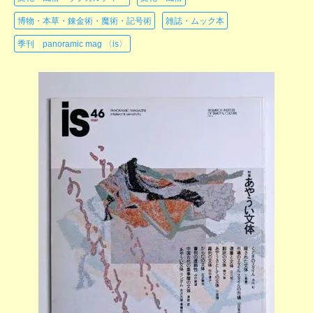
博物・本草・錬金術・魔術・記号術
雑誌・ムック本
季刊 panoramic mag 〈is〉