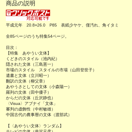
商品の説明
平成元年 20.8×26.0 P85 表紙少ヤケ、僅汚れ、角イタミ
全85ページのうち特集54ページ。
目次：
【特集 あやうい文体】
くどきのスタイル（池内紀）
隠された文体（三島憲一）
市場のスタイル スタイルの市場（山田登世子）
遺書と文体（立川昭一）
翻訳の文体（柳父章）
あやうさとしての文体（小森陽一）
羅列の文体（田中優子）
からだの文体（丘沢静也）
〈Visua〉アブナイ「文体」
審判の虚飾性（中村敏雄）
中国古代の農事暦の文体（渡部武）
【〈あやうい文体〉ランダム】
テレビの文体（井沢元彦）