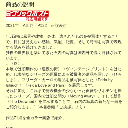
商品の説明
2021年 A５判 P132 正誤表付
“…石内は風景や建物、身体、遺されたものを被写体とすること
で、目には見えない感触、気配、記憶、そして時間を写真で表現
する試みを続けてきました。
独自の世界観を築いてきた石内の写真は国内外で高く評価されて
います。
…〈略〉…
本展では初期作の〈連夜の街〉〈ヴィンテージプリント〉をはじ
め、代表的なシリーズの原爆による被爆者の遺品を写した〈ひろ
しま〉、フリーダ・カーロの遺品を被写体とした〈Frida by
Ishiuchi〉〈Frida Love and Pain〉を展示します。
それに加え、これまで発表機会の少なかった薔薇やサボテンを撮
ったシリーズ、国内では初公開の〈Moving Away〉、そして新作
〈The Drowned〉を展示することで、石内の写真の新たな一面を
ご紹介します。”（本書巻頭「ご挨拶」より）
作品71点を全カラー図版で紹介。