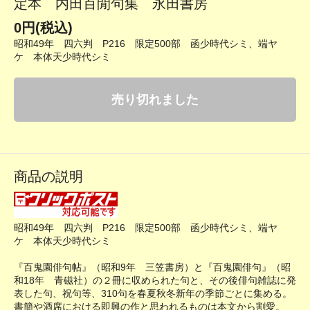
定本 内田百閒句集 永田書房
0円(税込)
昭和49年 四六判 P216 限定500部 函少時代シミ、端ヤ
ケ 本体天少時代シミ
売り切れました
商品の説明
昭和49年 四六判 P216 限定500部 函少時代シミ、端ヤ
ケ 本体天少時代シミ
『百鬼園俳句帖』（昭和9年 三笠書房）と『百鬼園俳句』（昭
和18年 青磁社）の２冊に収められた句と、その後俳句雑誌に発
表した句、祝句等、310句を春夏秋冬新年の季節ごとに集める。
書簡や酒席における即興の作と思われるものは本文から割愛。