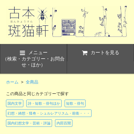
メニュー
カートを見る
（検索・カテゴリー・お問合
せ・ほか）
ホーム
>
全商品
この商品と同じカテゴリーで探す
国内文学
詩・短歌・俳句ほか
短歌・俳句
幻想・綺想・怪奇・シュルレアリスム・前衛・・・
国内幻想文学・芸術・評論
内田百閒