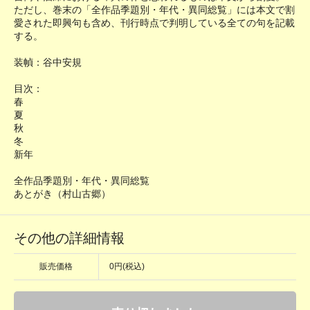
ただし、巻末の「全作品季題別・年代・異同総覧」には本文で割
愛された即興句も含め、刊行時点で判明している全ての句を記載
する。
装幀：谷中安規
目次：
春
夏
秋
冬
新年
全作品季題別・年代・異同総覧
あとがき（村山古郷）
その他の詳細情報
販売価格
0円(税込)