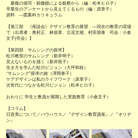
薔薇の描写・顕微鏡による観察から（編：松本ヒロ子）
卒業生のアンケートから見えてくるもの（編：原章子）
資料 ―図案科カリキュラム
【第三部 《座談会》デザイン教育の展望 ―現在の教育の現場
で（出席者：奥村正、林規章、立花文穂、村田朋泰 司会：小倉
文子(司会）】
【第四部 サムシングの探求】
松川教室のサムシング（新井明子）
見えないものを描く（新井苑子）
生き方を学んだ松川ビジョン（大坪和枝）
“サムシング”探求の旅（澤岡泰子）
ケアデザインは私のライフワーク（原章子）
次世代につながる松川ビジョン（松本ヒロ子）
おわりに 学生と教員が展開した実践教育（小倉文子）
【コラム】
日宣美について／バウハウス／『デザイン教育講座』／『オリヂ
ン』