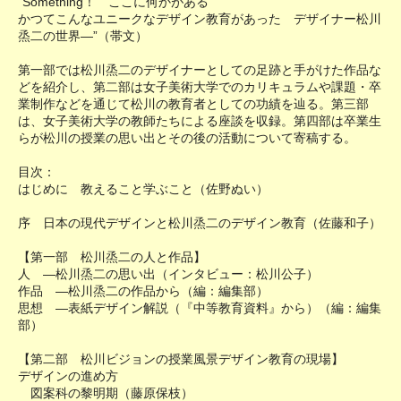
“Something！ ここに何かがある
かつてこんなユニークなデザイン教育があった デザイナー松川
烝二の世界―”（帯文）
第一部では松川烝二のデザイナーとしての足跡と手がけた作品な
どを紹介し、第二部は女子美術大学でのカリキュラムや課題・卒
業制作などを通じて松川の教育者としての功績を辿る。第三部
は、女子美術大学の教師たちによる座談を収録。第四部は卒業生
らが松川の授業の思い出とその後の活動について寄稿する。
目次：
はじめに 教えること学ぶこと（佐野ぬい）
序 日本の現代デザインと松川烝二のデザイン教育（佐藤和子）
【第一部 松川烝二の人と作品】
人 ―松川烝二の思い出（インタビュー：松川公子）
作品 ―松川烝二の作品から（編：編集部）
思想 ―表紙デザイン解説（『中等教育資料』から）（編：編集
部）
【第二部 松川ビジョンの授業風景デザイン教育の現場】
デザインの進め方
図案科の黎明期（藤原保枝）