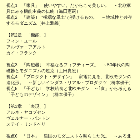
視点1 「家具」 使いやすい。だからこそ美しい。 ～北欧家
具にみる機能主義の伝統（織田憲嗣）
視点2 「建築｣ “極端な風土”が授けるもの。 ～地域性と共存
するモダニズム（井上雅義）
【第2章 「機能」】
フィン・ユール
アルヴァ・アアルト
カイ・フランク
視点3 「陶磁器｣ 幸福なるフィフティーズ。 ～50年代の陶
磁器とモダニズムの超克（土田貴宏）
視点4 「プロダクト・デザイン」 家電に見る、北欧モダンの
進化形。 ～新しいインダストリアル・プロダクツ（橋本優子）
視点5 「子ども｣ 学校給食と北欧モダン ～｢食」から考える
「子どものデザイン」（橋本優子）
【第3章 「表現」】
アルネ・ヤコブセン
ヴェルナー・パントン
ステイ・リンドベリ
視点6 「日本」 皇国のモダニストを照らした光。 ～ある北