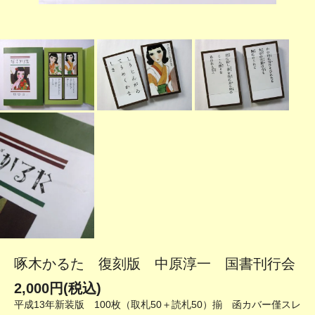
啄木かるた 復刻版 中原淳一 国書刊行会
2,000円(税込)
平成13年新装版 100枚（取札50＋読札50）揃 函カバー僅スレ