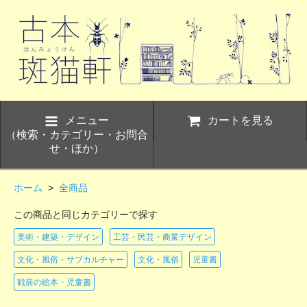
メニュー
カートを見る
（検索・カテゴリー・お問合
せ・ほか）
ホーム
>
全商品
この商品と同じカテゴリーで探す
美術・建築・デザイン
工芸・民芸・商業デザイン
文化・風俗・サブカルチャー
文化・風俗
児童書
戦前の絵本・児童書