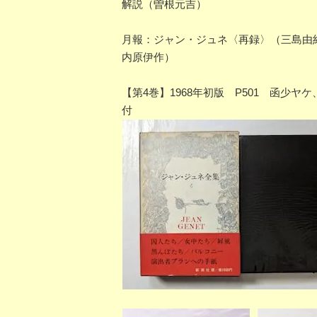
解説（曽根元吉）
月報：ジャン・ジュネ〈再録〉（三島由
内原伊作）
【第4巻】1968年初版 P501 函
付