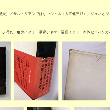
紀夫）／サルトリアンではないジュネ（大江健三郎）／ジュネとジ
少ヤケ、少汚れ、角少イタミ 帯背少ヤケ、端僅イタミ 本体セロハン