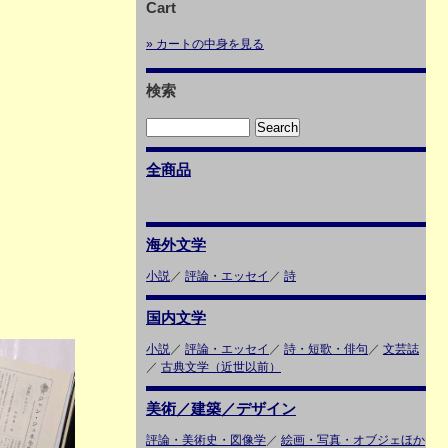
Cart
» カートの中身を見る
検索
全商品
海外文学
小説
／
評論・エッセイ
／
詩
国内文学
小説
／
評論・エッセイ
／
詩・短歌・俳句
／
文芸誌
／
古典文学（近世以前）
美術／建築／デザイン
評論・美術史・図像学
／
絵画・写真・オブジェほか