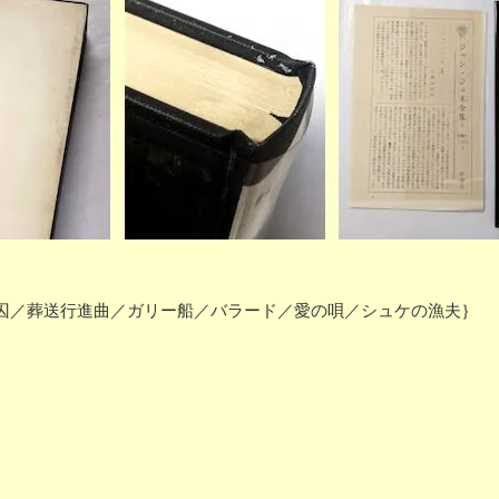
囚／葬送行進曲／ガリー船／バラード／愛の唄／シュケの漁夫｝
）