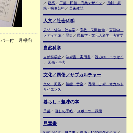
／
建築
／
工芸・民芸・商業デザイン
／
演劇・舞
踏・映像芸術
／
美術雑誌
人文／社会科学
思想・哲学・社会学
／
宗教・民間信仰
／
言語学・
メディア論
／
歴史
／
民俗学・文化人類学・考古学
カバー付 月報揃
自然科学
自然科学史
／
学術書・実用書
／
読み物・エッセイ
／
図鑑・事典
文化／風俗／サブカルチャー
文化・風俗
／
芸能・音楽
／
呪術・占術・オカルト
サイエンス
暮らし・趣味の本
手芸
／
暮しの手帖
／
スポーツ・武術
児童書
戦前の絵本・児童書
／
戦後～1960年代の絵本
／