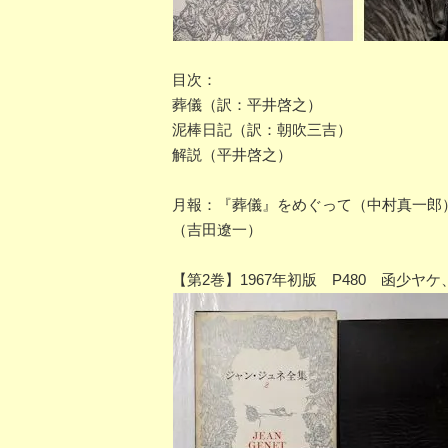
目次：
葬儀（訳：平井啓之）
泥棒日記（訳：朝吹三吉）
解説（平井啓之）
月報：『葬儀』をめぐって（中村真一郎
（吉田遼一）
【第2巻】1967年初版 P480 函