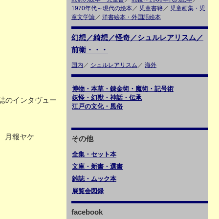
1970年代～現代の絵本
／
児童書籍
／
児童画集・児
童文学論
／
洋書絵本・外国語絵本
幻想／綺想／怪奇／シュルレアリスム／
前衛・・・
国内
／
シュルレアリスム
／
海外
博物・本草・錬金術・魔術・記号術
妖怪・幻獣・神話・伝承
誌のインタヴュー
江戸の文化・風俗
れ 月報ヤケ
その他
全集・セット本
文庫・新書・選書
雑誌・ムック本
展覧会図録
facebook