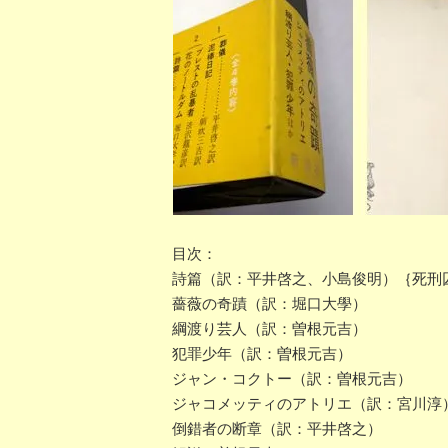
目次：
詩篇（訳：平井啓之、小島俊明）｛死刑
薔薇の奇蹟（訳：堀口大學）
綱渡り芸人（訳：曽根元吉）
犯罪少年（訳：曽根元吉）
ジャン・コクトー（訳：曽根元吉）
ジャコメッティのアトリエ（訳：宮川淳
倒錯者の断章（訳：平井啓之）