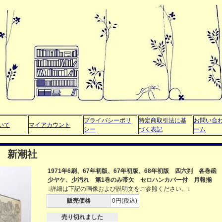
プライバシーポリ
特定商取引法に基
お問い合
いて
マイアカウント
シー
づく表記
ーム
 新潮社
1971年6刷、67年初版、67年初版、68年初版 四六判 各巻函
少ヤケ、少汚れ 第1巻のみ帯欠 セロハンカバー付 月報揃
↓詳細は下記の画像および説明文をご参照ください。↓
販売価格
0円(税込)
売り切れました