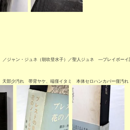
）／ジャン・ジュネ（朝吹登水子）／聖人ジュネ ―プレイボーイ
少ヤケ、天部少汚れ 帯背ヤケ、端僅イタミ 本体セロハンカバー僅汚