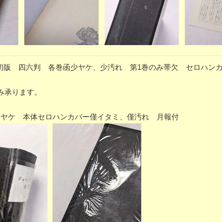
68年初版 四六判 各巻函少ヤケ、少汚れ 第1巻のみ帯欠 セロハン
み承ります。
 函少ヤケ 本体セロハンカバー僅イタミ、僅汚れ 月報付