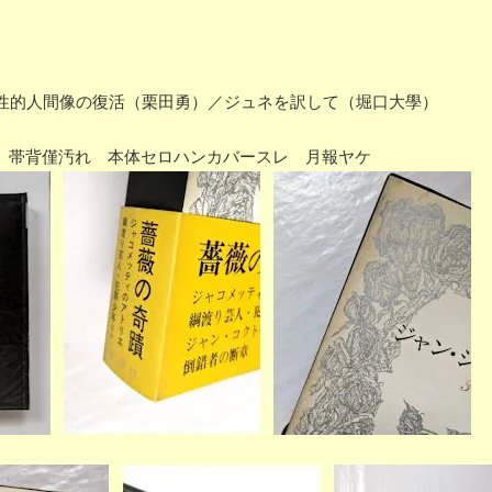
性的人間像の復活（栗田勇）／ジュネを訳して（堀口大學）
ヤケ 帯背僅汚れ 本体セロハンカバースレ 月報ヤケ