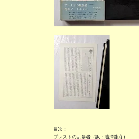
目次：
ブレストの乱暴者（訳：澁澤龍彦）