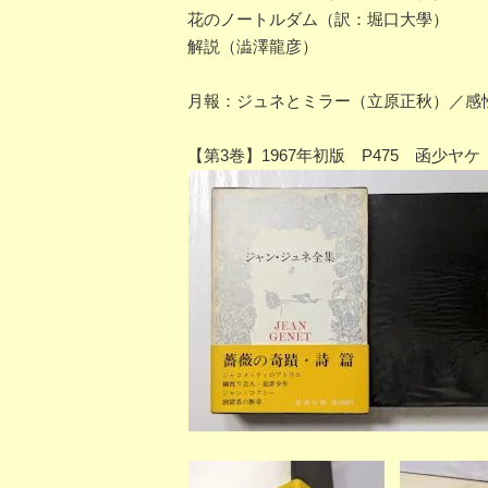
花のノートルダム（訳：堀口大學）
解説（澁澤龍彦）
月報：ジュネとミラー（立原正秋）／感
【第3巻】1967年初版 P475 函少