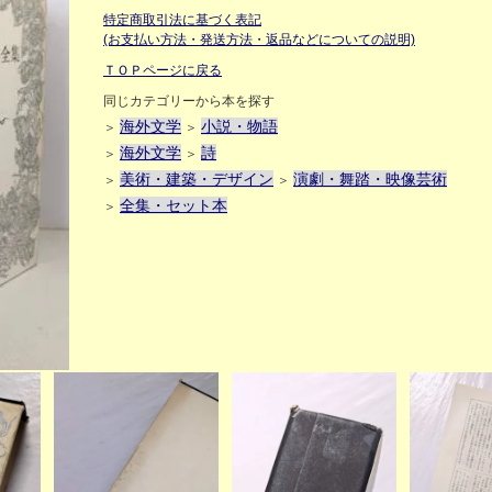
特定商取引法に基づく表記
(お支払い方法・発送方法・返品などについての説明)
ＴＯＰページに戻る
同じカテゴリーから本を探す
海外文学
小説・物語
＞
＞
海外文学
詩
＞
＞
美術・建築・デザイン
演劇・舞踏・映像芸術
＞
＞
全集・セット本
＞