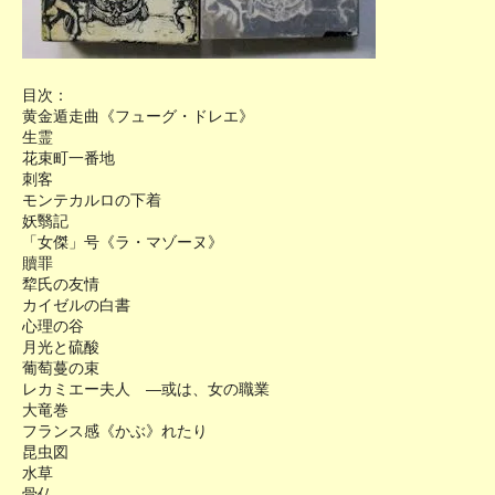
目次：
黄金遁走曲《フューグ・ドレエ》
生霊
花束町一番地
刺客
モンテカルロの下着
妖翳記
「女傑」号《ラ・マゾーヌ》
贖罪
犂氏の友情
カイゼルの白書
心理の谷
月光と硫酸
葡萄蔓の束
レカミエー夫人 ―或は、女の職業
大竜巻
フランス感《かぶ》れたり
昆虫図
水草
骨仏