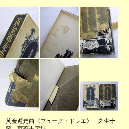
黄金遁走曲《フューグ・ドレエ》 久生十
蘭 薔薇十字社