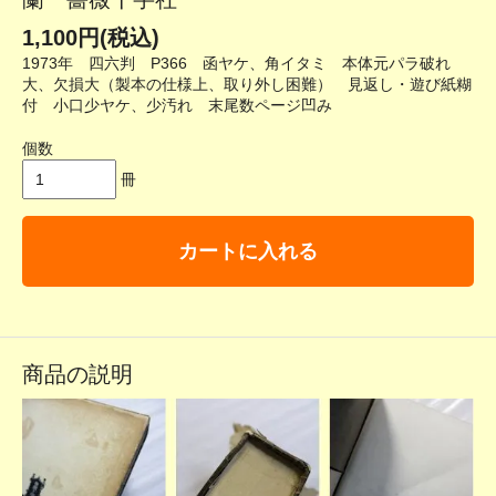
1,100円(税込)
1973年 四六判 P366 函ヤケ、角イタミ 本体元パラ破れ
大、欠損大（製本の仕様上、取り外し困難） 見返し・遊び紙糊
付 小口少ヤケ、少汚れ 末尾数ページ凹み
個数
冊
カートに入れる
商品の説明