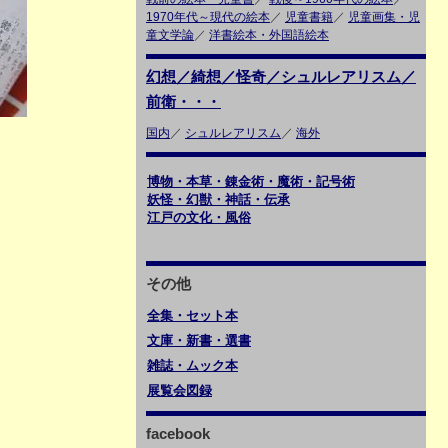
1970年代～現代の絵本
／
児童書籍
／
児童画集・児
童文学論
／
洋書絵本・外国語絵本
幻想／綺想／怪奇／シュルレアリスム／
前衛・・・
国内
／
シュルレアリスム
／
海外
博物・本草・錬金術・魔術・記号術
妖怪・幻獣・神話・伝承
江戸の文化・風俗
その他
全集・セット本
文庫・新書・選書
雑誌・ムック本
展覧会図録
facebook