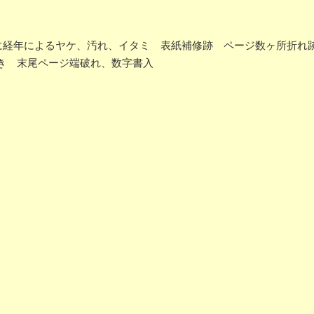
73 全体に経年によるヤケ、汚れ、イタミ 表紙補修跡 ページ数ヶ所折
き 末尾ページ端破れ、数字書入