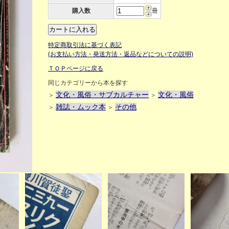
購入数
冊
特定商取引法に基づく表記
(お支払い方法・発送方法・返品などについての説明)
ＴＯＰページに戻る
同じカテゴリーから本を探す
文化・風俗・サブカルチャー
文化・風俗
＞
＞
雑誌・ムック本
その他
＞
＞