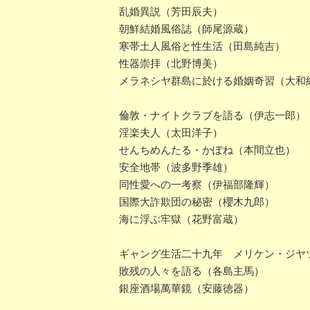
乱婚異説（芳田辰夫）
朝鮮結婚風俗誌（師尾源蔵）
寒帯土人風俗と性生活（田島純吉）
性器崇拝（北野博美）
メラネシヤ群島に於ける婚姻奇習（大和
倫敦・ナイトクラブを語る（伊志一郎）
淫楽夫人（太田洋子）
せんちめんたる・かぽね（本間立也）
安全地帯（波多野季雄）
同性愛への一考察（伊福部隆輝）
国際大詐欺団の秘密（櫻木九郎）
海に浮ぶ牢獄（花野富蔵）
ギャング生活二十九年 メリケン・ジヤ
敗残の人々を語る（各島主馬）
銀座酒場萬華鏡（安藤徳器）