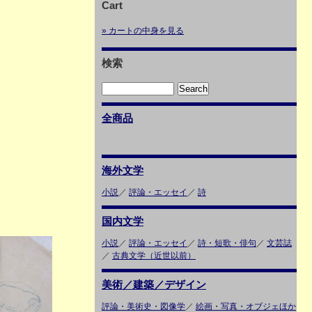
Cart
» カートの中身を見る
検索
全商品
海外文学
小説
／
評論・エッセイ
／
詩
国内文学
小説
／
評論・エッセイ
／
詩・短歌・俳句
／
文芸誌
／
古典文学（近世以前）
美術／建築／デザイン
評論・美術史・図像学
／
絵画・写真・オブジェほか