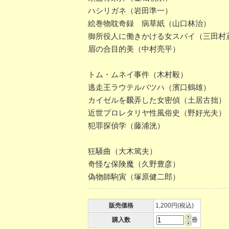
ハシリガネ（岩田準一）
絵巻物耽奇録 病草紙（山口林治）
御所役人に働きかける女スパイ（三田村
眉の合目的美（中村亮平）
トム・ムネイ事件（木村毅）
逃走王ラウテルバツハ（濱口鶴雄）
カイゼルを飜弄した女密偵（土居古拙）
近世プロレタリヤ性風俗史（野好光夫）
犯罪探偵学（藤浦洸）
狂騒曲（大木篤夫）
奇怪な保険魔（久野豊彦）
偽物師駒寅（塚原健二郎）
販売価格
1,200円(税込)
購入数
冊