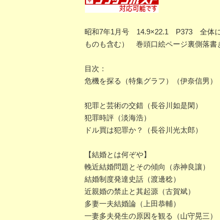
昭和7年1月号 14.9×22.1 P3
ものも含む） 巻頭口絵ページ裏側落書
目次：
危機を探る（特集グラフ）（伊奈信男）
犯罪と芸術の交錯（長谷川如是閑）
犯罪時評（淡海浩）
ドル買は犯罪か？（長谷川光太郎）
【結婚とは何ぞや】
輓近結婚問題とその傾向（赤神良讓）
結婚制度発達史話（渡邊稔）
近親婚の禁止と其起源（古賀斌）
多妻一夫結婚論（上田恭輔）
一妻多夫発生の原因を観る（山守晃三）