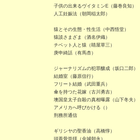
子供の出来るヴイタミンE（藤巻良知）
人工妊娠法（朝岡稲太郎）
猿とその生態・性生活（中西悟堂）
猿談さまざま（酒名伊織）
チベット人と猿（睛屋草三）
庚申綺話（有馬杏）
ジャーナリズムの犯罪釀成（坂口二郎）
結婚室（藤原信行）
フリート結婚（武田重兵）
傘を持つた花嫁（古川勇吉）
墺国皇太子自殺の真相曝露（山下冬夫）
アメリカへ呼びかける（）
刑務所通信
ギリシヤの聖香油（高橋惇）
頭蓋骨崇拝（金城朝永）