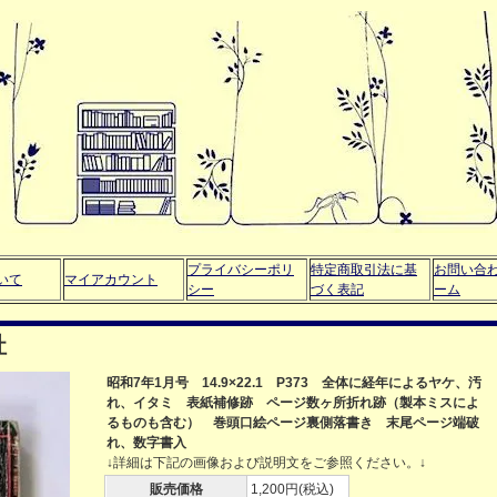
プライバシーポリ
特定商取引法に基
お問い合
いて
マイアカウント
シー
づく表記
ーム
社
昭和7年1月号 14.9×22.1 P373 全体に経年によるヤケ、汚
れ、イタミ 表紙補修跡 ページ数ヶ所折れ跡（製本ミスによ
るものも含む） 巻頭口絵ページ裏側落書き 末尾ページ端破
れ、数字書入
↓詳細は下記の画像および説明文をご参照ください。↓
販売価格
1,200円(税込)