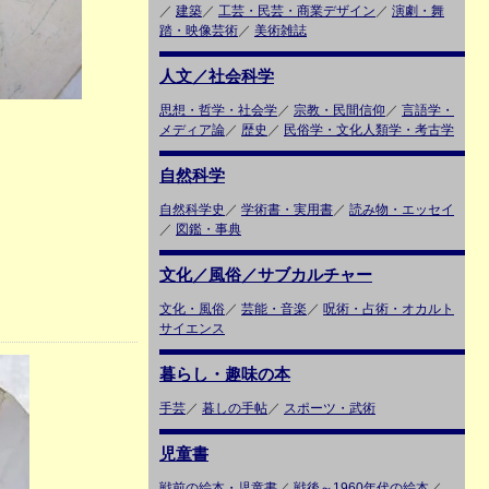
／
建築
／
工芸・民芸・商業デザイン
／
演劇・舞
踏・映像芸術
／
美術雑誌
人文／社会科学
思想・哲学・社会学
／
宗教・民間信仰
／
言語学・
メディア論
／
歴史
／
民俗学・文化人類学・考古学
自然科学
自然科学史
／
学術書・実用書
／
読み物・エッセイ
／
図鑑・事典
文化／風俗／サブカルチャー
文化・風俗
／
芸能・音楽
／
呪術・占術・オカルト
サイエンス
暮らし・趣味の本
手芸
／
暮しの手帖
／
スポーツ・武術
児童書
戦前の絵本・児童書
／
戦後～1960年代の絵本
／