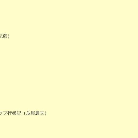
紀彦）
ツプ行状記（瓜屋農夫）