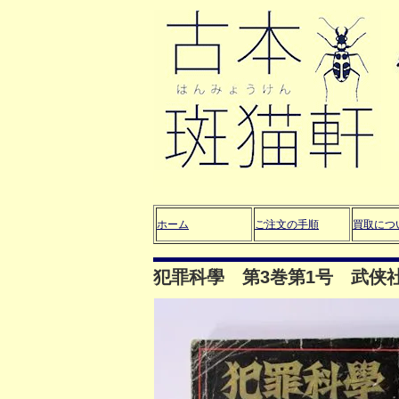
ホーム
ご注文の手順
買取につ
犯罪科學 第3巻第1号 武侠