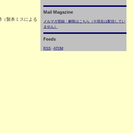
Mail Magazine
れ跡（製本ミスによる
メルマガ登録・解除はこちら（※現在は配信してい
ません）
Feeds
RSS
-
ATOM