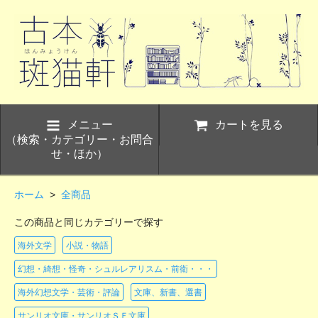
メニュー
カートを見る
（検索・カテゴリー・お問合
せ・ほか）
ホーム
>
全商品
この商品と同じカテゴリーで探す
海外文学
小説・物語
幻想・綺想・怪奇・シュルレアリスム・前衛・・・
海外幻想文学・芸術・評論
文庫、新書、選書
サンリオ文庫・サンリオＳＦ文庫