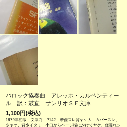
バロック協奏曲 アレッホ・カルペンティー
ル 訳：鼓直 サンリオＳＦ文庫
1,100円(税込)
1979年初版 文庫判 P142 帯僅スレ背ヤケ大 カバースレ、
少ヤケ、背少イタミ 小口からページ端にかけてヤケ、僅濡れシ