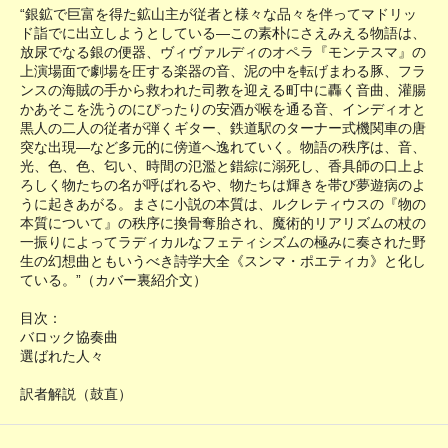
“銀鉱で巨富を得た鉱山主が従者と様々な品々を伴ってマドリッ
ド詣でに出立しようとしている―この素朴にさえみえる物語は、
放尿でなる銀の便器、ヴィヴァルディのオペラ『モンテスマ』の
上演場面で劇場を圧する楽器の音、泥の中を転げまわる豚、フラ
ンスの海賊の手から救われた司教を迎える町中に轟く音曲、灌腸
かあそこを洗うのにぴったりの安酒が喉を通る音、インディオと
黒人の二人の従者が弾くギター、鉄道駅のターナー式機関車の唐
突な出現―など多元的に傍道へ逸れていく。物語の秩序は、音、
光、色、色、匂い、時間の氾濫と錯綜に溺死し、香具師の口上よ
ろしく物たちの名が呼ばれるや、物たちは輝きを帯び夢遊病のよ
うに起きあがる。まさに小説の本質は、ルクレティウスの『物の
本質について』の秩序に換骨奪胎され、魔術的リアリズムの杖の
一振りによってラディカルなフェティシズムの極みに奏された野
生の幻想曲ともいうべき詩学大全《スンマ・ポエティカ》と化し
ている。”（カバー裏紹介文）
目次：
バロック協奏曲
選ばれた人々
訳者解説（鼓直）