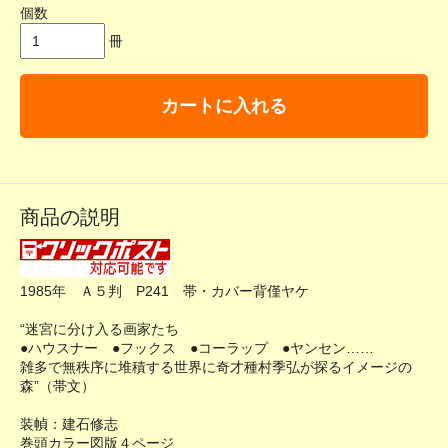
個数
冊
カートに入れる
商品の説明
1985年 Ａ５判 P241 帯・カバー背僅ヤケ
“迷宮に分け入る画家たち
●ハウスナー ●フックス ●コーラップ ●ヤンセン……
雑多で無秩序に堆積する世界に奇才種村季弘が探るイメージの
森”（帯文）
装幀：建石修志
巻頭カラー図版４ページ