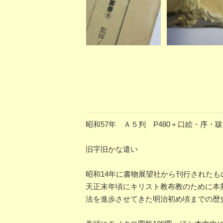
昭和57年 Ａ５判 P480＋口絵・序
旧字旧かな遣い
昭和14年に書物展望社から刊行されたも
天正末年頃にキリスト教布教のために本
法を進歩させてきた明治初め頃までの歴