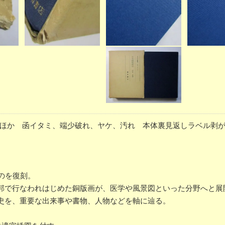
・跋ほか 函イタミ、端少破れ、ヤケ、汚れ 本体裏見返しラベル剥
のを復刻。
邦で行なわれはじめた銅版画が、医学や風景図といった分野へと展
史を、重要な出来事や書物、人物などを軸に辿る。