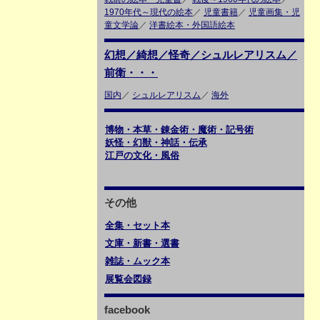
1970年代～現代の絵本
／
児童書籍
／
児童画集・児
童文学論
／
洋書絵本・外国語絵本
幻想／綺想／怪奇／シュルレアリスム／
前衛・・・
国内
／
シュルレアリスム
／
海外
博物・本草・錬金術・魔術・記号術
妖怪・幻獣・神話・伝承
江戸の文化・風俗
その他
全集・セット本
文庫・新書・選書
雑誌・ムック本
展覧会図録
facebook