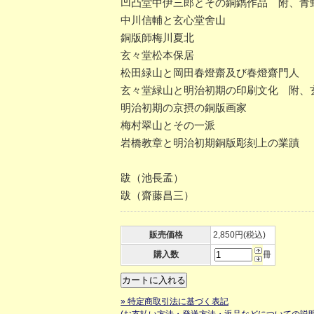
凹凸堂中伊三郎とその銅鐫作品 附、青
中川信輔と玄心堂舍山
銅版師梅川夏北
玄々堂松本保居
松田緑山と岡田春燈齋及び春燈齋門人
玄々堂緑山と明治初期の印刷文化 附、
明治初期の京摂の銅版画家
梅村翠山とその一派
岩橋教章と明治初期銅版彫刻上の業蹟
跋（池長孟）
跋（齋藤昌三）
販売価格
2,850円(税込)
購入数
冊
» 特定商取引法に基づく表記