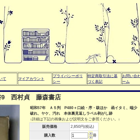
プライバシーポリ
特定商取引法に基
お問い合
いて
マイアカウント
シー
づく表記
ーム
9 西村貞 藤森書店
昭和57年 Ａ５判 P480＋口絵・序・跋ほか 函イタミ、端少
破れ、ヤケ、汚れ 本体裏見返しラベル剥がし跡
↓詳細は下記の画像および説明文をご参照ください。↓
販売価格
2,850円(税込)
購入数
冊