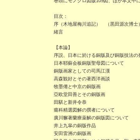
巻頭にモノクロ図版109図、ほか本文中
目次：
序（木地屋梅川追記） （黒田源次博士
緒言
【本論】
序説、日本に於ける銅版及び銅版技法の
日本耶蘇会板銅版聖母図について
銅版画家としての司馬江漢
高森観好とその著西洋画談
牧墨僊と中京の銅版画
亞欧堂田善とその銅版画
田騏と新井令恭
瘍科精選図解の撰者について
廣川獬著蘭療薬解の銅版図について
井上九皐の銅版作品
安田雷洲の銅版画