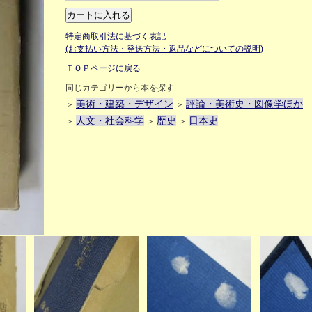
特定商取引法に基づく表記
(お支払い方法・発送方法・返品などについての説明)
ＴＯＰページに戻る
同じカテゴリーから本を探す
美術・建築・デザイン
評論・美術史・図像学ほか
＞
＞
人文・社会科学
歴史
日本史
＞
＞
＞