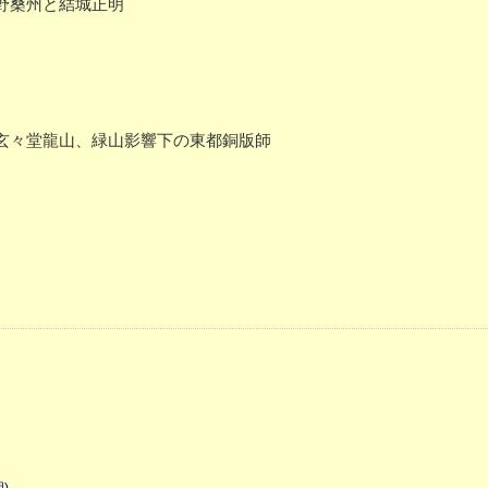
野桑州と結城正明
玄々堂龍山、緑山影響下の東都銅版師