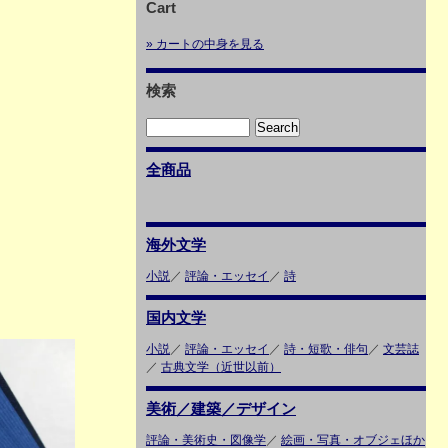
Cart
» カートの中身を見る
検索
全商品
海外文学
小説
／
評論・エッセイ
／
詩
国内文学
小説
／
評論・エッセイ
／
詩・短歌・俳句
／
文芸誌
／
古典文学（近世以前）
美術／建築／デザイン
評論・美術史・図像学
／
絵画・写真・オブジェほか