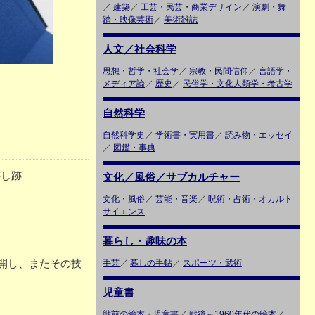
／
建築
／
工芸・民芸・商業デザイン
／
演劇・舞
踏・映像芸術
／
美術雑誌
人文／社会科学
思想・哲学・社会学
／
宗教・民間信仰
／
言語学・
メディア論
／
歴史
／
民俗学・文化人類学・考古学
自然科学
自然科学史
／
学術書・実用書
／
読み物・エッセイ
／
図鑑・事典
がし跡
文化／風俗／サブカルチャー
文化・風俗
／
芸能・音楽
／
呪術・占術・オカルト
サイエンス
暮らし・趣味の本
開し、またその技
手芸
／
暮しの手帖
／
スポーツ・武術
児童書
戦前の絵本・児童書
／
戦後～1960年代の絵本
／