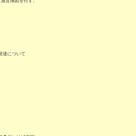
に適宜挿図を付す。
）
発達について