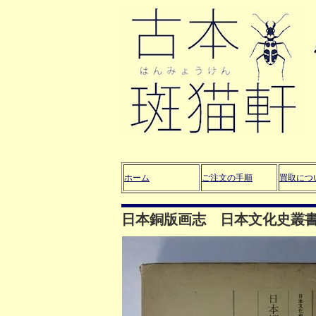
ホーム
ご注文の手順
買取につ
日本銅版画志 日本文化史叢書