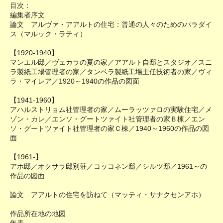
目次：
編集者序文
論文 アルヴァ・アアルトの住宅：普通の人々のためのパラダイ
ス（マルック・ラティ）
【1920-1940】
マンエル邸／ヴェカラの夏の家／アアルト自邸とスタジオ／スニ
ラ製紙工場管理者の家／タンベラ製紙工場主任技術者の家／ヴィ
ラ・マイレア／1920～1940の作品の図面
【1941-1960】
アハルストリョム社管理者の家／ムーラッツァロの実験住宅／メ
ゾン・カレ／エンソ・グートツァイト社管理者の家Ｂ棟／エン
ソ・グートツァイト社管理者の家Ｃ棟／1940～1960の作品の図
面
【1961-】
アホ邸／オクサラ邸別荘／コッコネン邸／シルツ邸／1961～の
作品の図面
論文 アアルトの住宅を訪ねて（マッティ・サナクセンアホ）
作品所在地の地図
年表