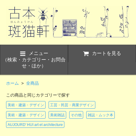
メニュー
カートを見る
（検索・カテゴリー・お問合
せ・ほか）
ホーム
>
全商品
この商品と同じカテゴリーで探す
美術・建築・デザイン
工芸・民芸・商業デザイン
美術・建築・デザイン
美術雑誌
その他
雑誌・ムック本
AUJOURD' HUI art et architecture