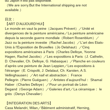
du Japon n'est pas disponible.
（We are sorry.But the International shipping are not
available.）
目次：
【ART D'AUJOURD'HUI】
Le monde en vaut la peine（Jacques Prévert）／Unité et
divergences de la peinture américaine／La peinture américaine
depuis la seconde guerre mondlale（Robert Rosenblum）／
Jazz ou la peinture investie（Rachel Jacobs）／L'art des Etats-
Unis à l'Exposition de Bruxelles（Jo Delahaut）／Cinq
expositions américaines à Paris（Charles Delloye, Yvonne
Hagen, Rachel Jacobs）／Les expositlons à Paris（J. Cathelin,
D. Chevalier, Ch. Delloye, G. Habasque）／Planche en couleurs
d'après une peinture de Jean Leppien／Les expositions à
l'étranger（E. Crispolti, J. Delalaut, Ch. Karsten, A.S.
Vellinghausen）／Art naif et abstraction： France
Pellegrin（Pierre Guéguen）／Artistes d'aujourd'hul： Shamal
Haber（Charles Delloye）／Pour un portrait de Léon
Degand（George Adam）／Galeries d'art／La céramique： le
grès（Denys Chevalier）
【INTEGRATION DES ARTS】
Casa Melandri, Milan／Bâtiment administratif, Herning,