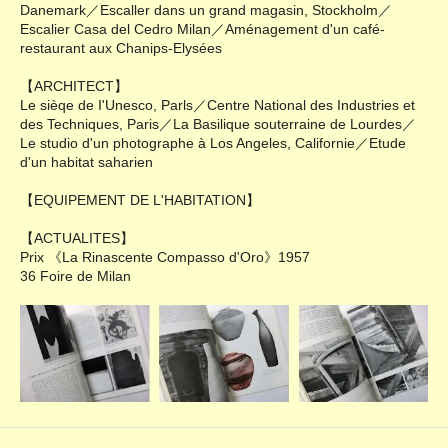
Danemark／Escaller dans un grand magasin, Stockholm／
Escalier Casa del Cedro Milan／Aménagement d'un café-
restaurant aux Chanips-Elysées
【ARCHITECT】
Le sièqe de I'Unesco, Parls／Centre National des Industries et
des Techniques, Paris／La Basilique souterraine de Lourdes／
Le studio d'un photographe à Los Angeles, Californie／Etude
d'un habitat saharien
【EQUIPEMENT DE L'HABITATION】
【ACTUALITES】
Prix 《La Rinascente Compasso d'Oro》1957
36 Foire de Milan