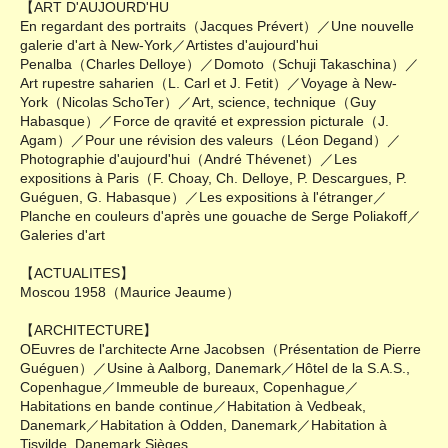
【ART D'AUJOURD'HU
En regardant des portraits（Jacques Prévert）／Une nouvelle
galerie d'art à New-York／Artistes d'aujourd'hui
Penalba（Charles Delloye）／Domoto（Schuji Takaschina）／
Art rupestre saharien（L. Carl et J. Fetit）／Voyage à New-
York（Nicolas SchoTer）／Art, science, technique（Guy
Habasque）／Force de qravité et expression picturale（J.
Agam）／Pour une révision des valeurs（Léon Degand）／
Photographie d'aujourd'hui（André Thévenet）／Les
expositions à Paris（F. Choay, Ch. Delloye, P. Descargues, P.
Guéguen, G. Habasque）／Les expositions à l'étranger／
Planche en couleurs d'après une gouache de Serge Poliakoff／
Galeries d'art
【ACTUALITES】
Moscou 1958（Maurice Jeaume）
【ARCHITECTURE】
OEuvres de l'architecte Arne Jacobsen（Présentation de Pierre
Guéguen）／Usine à Aalborg, Danemark／Hôtel de la S.A.S.,
Copenhague／Immeuble de bureaux, Copenhague／
Habitations en bande continue／Habitation à Vedbeak,
Danemark／Habitation à Odden, Danemark／Habitation à
Tisvilde, Danemark Sièges