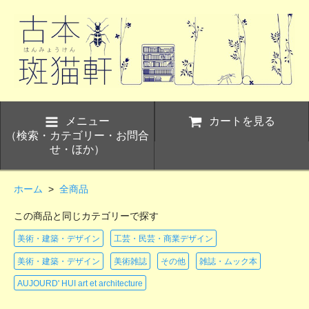
メニュー
カートを見る
（検索・カテゴリー・お問合
せ・ほか）
ホーム
>
全商品
この商品と同じカテゴリーで探す
美術・建築・デザイン
工芸・民芸・商業デザイン
美術・建築・デザイン
美術雑誌
その他
雑誌・ムック本
AUJOURD' HUI art et architecture