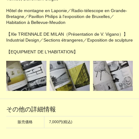
Hôtel de montagne en Laponie／Radio-télescope en Grande-
Bretagne／Pavillon Philips à l'exposition de Bruxelles／
Habitation à Bellevue-Meudon
【Xle TRIENNALE DE MILAN（Présentation de V. Vigano）】
Industrial Design／Sections étrangeres／Exposition de sculpture
【EQUIPMENT DE L'HABITATION】
その他の詳細情報
販売価格
7,000円(税込)