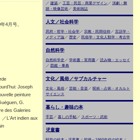
／
建築
／
工芸・民芸・商業デザイン
／
演劇・舞
踏・映像芸術
／
美術雑誌
人文／社会科学
59年4月号。
思想・哲学・社会学
／
宗教・民間信仰
／
言語学・
メディア論
／
歴史
／
民俗学・文化人類学・考古学
自然科学
自然科学史
／
学術書・実用書
／
読み物・エッセイ
／
図鑑・事典
文化／風俗／サブカルチャー
rde
ourd'hui: Joseph
文化・風俗
／
芸能・音楽
／
呪術・占術・オカルト
velle peinture
サイエンス
Guéguen, G.
暮らし・趣味の本
re des Galeries
手芸
／
暮しの手帖
／
スポーツ・武術
／L'Art indien aux
in
児童書
戦前の絵本・児童書
／
戦後～1960年代の絵本
／