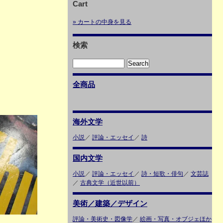
Cart
» カートの中身を見る
検索
全商品
海外文学
小説
／
評論・エッセイ
／
詩
国内文学
小説
／
評論・エッセイ
／
詩・短歌・俳句
／
文芸誌
／
古典文学（近世以前）
美術／建築／デザイン
評論・美術史・図像学
／
絵画・写真・オブジェほか