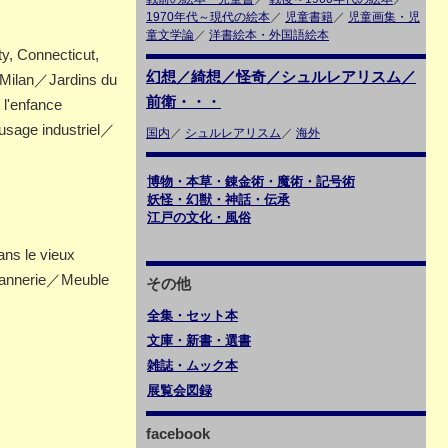
1970年代～現代の絵本
／
児童書籍
／
児童画集・児
童文学論
／
洋書絵本・外国語絵本
ty, Connecticut,
幻想／綺想／怪奇／シュルレアリスム／
 Milan／Jardins du
前衛・・・
 l'enfance
 usage industriel／
国内
／
シュルレアリスム
／
海外
博物・本草・錬金術・魔術・記号術
妖怪・幻獣・神話・伝承
江戸の文化・風俗
ns le vieux
vannerie／Meuble
その他
全集・セット本
文庫・新書・選書
雑誌・ムック本
展覧会図録
facebook