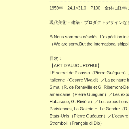
1959年 24.1×31.0 P100 全体
現代美術・建築・プロダクトデザインなどを扱ったフラ
※Nous sommes désolés. L'expédition inter
（We are sorry.But the International shippi
目次：
【ART D'AUJOURD'HUI】
LE secret de Ploasso（Pierre Guéguen）／Li
italienne（Cesare Vivaldi）／La peinture it
Sima（R. de Renéville et G. Ribemont-D
américaine（Pierre Guéguen）／Les exposit
Habasque, G. Rivière）／Les expositions à 
Parisiennes, La Galerie H. Le Gendre（D
Etats-Unis（Pierre Guéguen）／L'oeuvre mu
Stromboli（François di Dio）