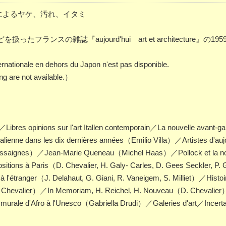
に経年によるヤケ、汚れ、イタミ
ンスの雑誌『aujourd'hui art et architecture』の19
nationale en dehors du Japon n'est pas disponible.
ng are not available.）
bres opinions sur l'art Itallen contemporain／La nouvelle avant-ga
alienne dans les dix dernières années（Emilio Villa）／Artistes d'auj
essaignes）／Jean-Marie Queneau（Michel Haas）／Pollock et la nou
ions à Paris（D. Chevalier, H. Galy- Carles, D. Gees Seckler, P. 
l'étranger（J. Delahaut, G. Giani, R. Vaneigem, S. Milliet）／Histoi
. Chevalier）／In Memoriam, H. Reichel, H. Nouveau（D. Chevalier）
rale d'Afro à l'Unesco（Gabriella Drudi）／Galeries d'art／Incerta