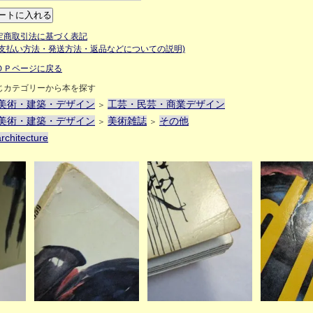
定商取引法に基づく表記
お支払い方法・発送方法・返品などについての説明)
ＯＰページに戻る
じカテゴリーから本を探す
美術・建築・デザイン
工芸・民芸・商業デザイン
＞
美術・建築・デザイン
美術雑誌
その他
＞
＞
rchitecture