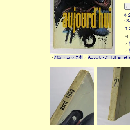
特
(
Ｔ
同
＞
＞
雑誌・ムック本
AUJOURD' HUI art et a
＞
＞