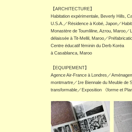
【ARCHITECTURE】
Habitation expérimentale, Beverly Hills, C
U.S.A.／Résidence à Kobé, Japon／Habitati
Monastère de Toumliline, Azrou, Maroo／Le
délaissée à Tit-Mellil, Maroo／Préfabricat
Centre éducatif féminin du Derb Koréa
à Casablanca, Maroo
【EQUIPEMENT】
Agence Air-France à Londres／Aménageme
montmartre／1re Biennale du Meuble de 
transformable／Exposition 《forme et P