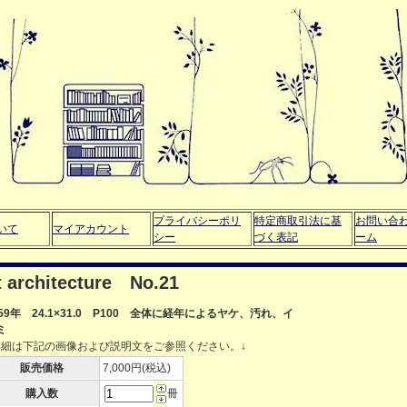
プライバシーポリ
特定商取引法に基
お問い合
いて
マイアカウント
シー
づく表記
ーム
architecture No.21
959年 24.1×31.0 P100 全体に経年によるヤケ、汚れ、イ
ミ
詳細は下記の画像および説明文をご参照ください。↓
販売価格
7,000円(税込)
購入数
冊