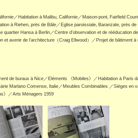
alifornie／Habitation à Malibu, Californie／Maison-pont, Fairfield Coun
on à Riehen, près de Bâle／Eglise paroissiale, Baranzate, près de
 quartier Hansa à Berlin／Centre d'observation et de rééducation de
ion et avenir de l'architecture（Craig Ellwood）／Projet de bâtiment à
nt de buraux à Nice／Eléments 《Mobiles》／Habitation à Paris da
Sàrie Marlano Comense, Italie／Meubles Combinables ／Siéges en 
lans》／Arts Ménagers 1959