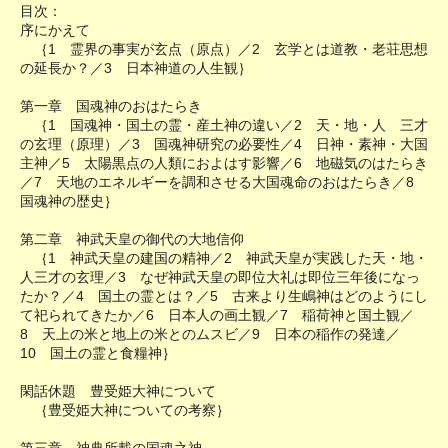
目次：
序にかえて
｛1 霊界の事実が玄点（原点）／2 玄学とは道教・老荘思想
の延長か？／3 日本神道の人生観｝
第一章 国魂神のおはたらき
｛1 国魂神・国土の霊・産土神の違い／2 天・地・人 三才
の玄理（原理）／3 国魂神研究の必要性／4 日神・素神・大国
主神／5 太陽黒点の人類におよはす影響／6 地磁気のはたらき
／7 天地のエネルギーを調和させる大国魂命のおはたらき／8
国魂神の歴史｝
第二章 神武天皇の御代の大地信仰
｛1 神武天皇の建国の精神／2 神武天皇が実践した天・地・
人三才の玄理／3 なぜ神武天皇の即位大礼は即位三年後になっ
たか？／4 国土の霊とは？／5 古来より生嶋神はどのようにし
て祀られてきたか／6 日本人の画土観／7 稲荷神と国土観／
8 天上の米と地上の米とのムスビ／9 日本の稲作の発達／
10 国土の霊と食糧神｝
閑話休題 豊受姫大神について
｛豊受姫大神についての考察｝
第三章 神典所載の国魂之神