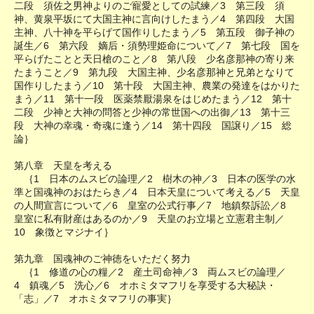
二段 須佐之男神よりのご寵愛としての試練／3 第三段 須
神、黄泉平坂にて大国主神に言向けしたまう／4 第四段 大国
主神、八十神を平らげて国作りしたまう／5 第五段 御子神の
誕生／6 第六段 嫡后・須勢理姫命について／7 第七段 国を
平らげたことと天日槍のこと／8 第八段 少名彦那神の寄り来
たまうこと／9 第九段 大国主神、少名彦那神と兄弟となりて
国作りしたまう／10 第十段 大国主神、農業の発達をはかりた
まう／11 第十一段 医薬禁厭湯泉をはじめたまう／12 第十
二段 少神と大神の問答と少神の常世国への出御／13 第十三
段 大神の幸魂・奇魂に逢う／14 第十四段 国譲り／15 総
論｝
第八章 天皇を考える
｛1 日本のムスビの論理／2 樹木の神／3 日本の医学の水
準と国魂神のおはたらき／4 日本天皇について考える／5 天皇
の人間宣言について／6 皇室の公式行事／7 地鎮祭訴訟／8
皇室に私有財産はあるのか／9 天皇のお立場と立憲君主制／
10 象徴とマジナイ｝
第九章 国魂神のご神徳をいただく努力
｛1 修道の心の糧／2 産土司命神／3 両ムスビの論理／
4 鎮魂／5 洗心／6 オホミタマフリを享受する大秘訣・
「志」／7 オホミタマフリの事実｝