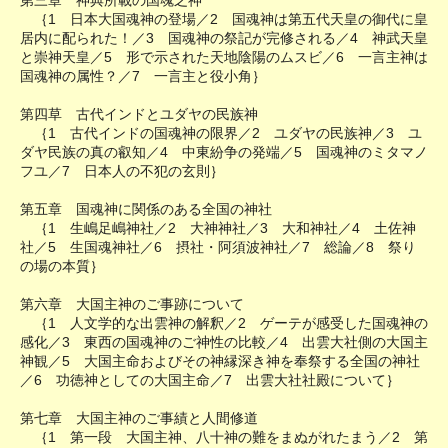
｛1 日本大国魂神の登場／2 国魂神は第五代天皇の御代に皇
居内に配られた！／3 国魂神の祭記が完修される／4 神武天皇
と崇神天皇／5 形で示された天地陰陽のムスビ／6 一言主神は
国魂神の属性？／7 一言主と役小角｝
第四草 古代インドとユダヤの民族神
｛1 古代インドの国魂神の限界／2 ユダヤの民族神／3 ユ
ダヤ民族の真の叡知／4 中東紛争の発端／5 国魂神のミタマノ
フユ／7 日本人の不犯の玄則｝
第五章 国魂神に関係のある全国の神社
｛1 生嶋足嶋神社／2 大神神社／3 大和神社／4 土佐神
社／5 生国魂神社／6 摂社・阿須波神社／7 総論／8 祭り
の場の本質｝
第六章 大国主神のご事跡について
｛1 人文学的な出雲神の解釈／2 ゲーテが感受した国魂神の
感化／3 東西の国魂神のご神性の比較／4 出雲大社側の大国主
神観／5 大国主命およびその神縁深き神を奉祭する全国の神社
／6 功徳神としての大国主命／7 出雲大社社殿について｝
第七章 大国主神のご事績と人間修道
｛1 第一段 大国主神、八十神の難をまぬがれたまう／2 第