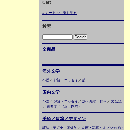
Cart
» カートの中身を見る
検索
全商品
海外文学
小説
／
評論・エッセイ
／
詩
国内文学
小説
／
評論・エッセイ
／
詩・短歌・俳句
／
文芸誌
／
古典文学（近世以前）
美術／建築／デザイン
評論・美術史・図像学
／
絵画・写真・オブジェほか