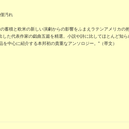
ー僅汚れ
演劇の蓄積と欧米の新しい演劇からの影響をふまえラテンアメリカの
出した代表作家の戯曲五篇を精選。小説や詩に比してほとんど知ら
作品を中心に紹介する本邦初の貴重なアンソロジー。”（帯文）
）