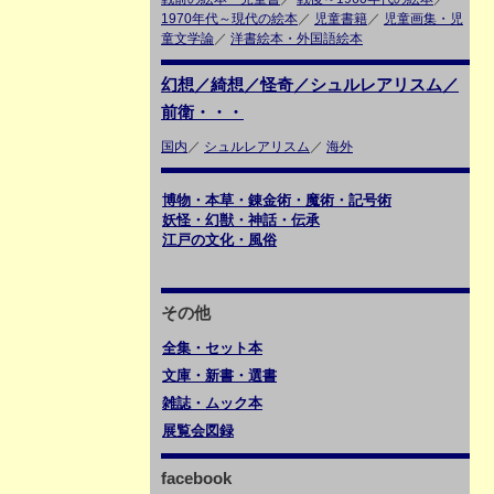
1970年代～現代の絵本
／
児童書籍
／
児童画集・児
童文学論
／
洋書絵本・外国語絵本
幻想／綺想／怪奇／シュルレアリスム／
前衛・・・
国内
／
シュルレアリスム
／
海外
博物・本草・錬金術・魔術・記号術
妖怪・幻獣・神話・伝承
江戸の文化・風俗
その他
全集・セット本
文庫・新書・選書
雑誌・ムック本
展覧会図録
facebook