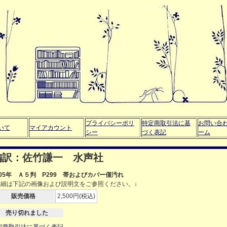
プライバシーポリ
特定商取引法に基
お問い合
いて
マイアカウント
シー
づく表記
ーム
編訳：佐竹謙一 水声社
005年 Ａ５判 P299 帯およびカバー僅汚れ
詳細は下記の画像および説明文をご参照ください。↓
販売価格
2,500円(税込)
売り切れました