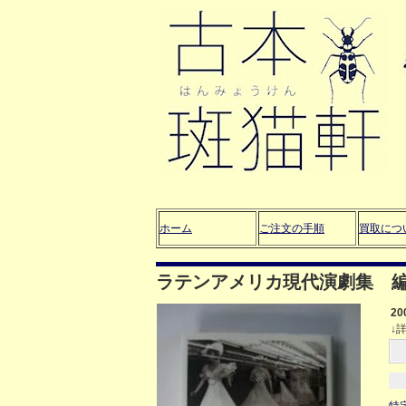
ホーム
ご注文の手順
買取につ
ラテンアメリカ現代演劇集 
2
↓