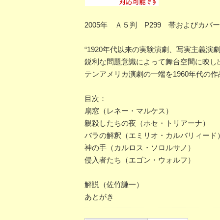
2005年 Ａ５判 P299 帯およびカバ
“1920年代以来の実験演劇、写実主義
鋭利な問題意識によって舞台空間に映し
テンアメリカ演劇の一端を1960年代の
目次：
扇窓（レネー・マルケス）
親殺したちの夜（ホセ・トリアーナ）
バラの解釈（エミリオ・カルバリィード
神の手（カルロス・ソロルサノ）
侵入者たち（エゴン・ウォルフ）
解説（佐竹謙一）
あとがき