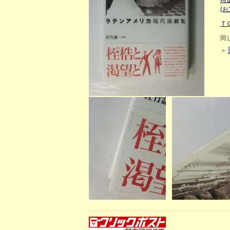
特
(
Ｔ
同
＞