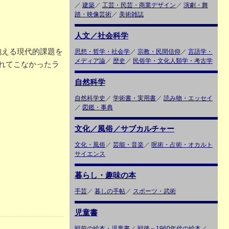
／
建築
／
工芸・民芸・商業デザイン
／
演劇・舞
踏・映像芸術
／
美術雑誌
人文／社会科学
抱える現代的課題を
思想・哲学・社会学
／
宗教・民間信仰
／
言語学・
メディア論
／
歴史
／
民俗学・文化人類学・考古学
れてこなかったラ
自然科学
自然科学史
／
学術書・実用書
／
読み物・エッセイ
／
図鑑・事典
文化／風俗／サブカルチャー
文化・風俗
／
芸能・音楽
／
呪術・占術・オカルト
サイエンス
暮らし・趣味の本
手芸
／
暮しの手帖
／
スポーツ・武術
児童書
戦前の絵本・児童書
／
戦後～1960年代の絵本
／