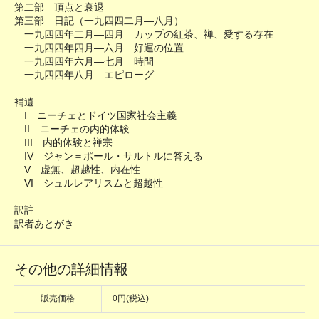
第二部 頂点と衰退
第三部 日記（一九四四二月―八月）
一九四四年二月―四月 カップの紅茶、禅、愛する存在
一九四四年四月―六月 好運の位置
一九四四年六月―七月 時間
一九四四年八月 エピローグ
補遺
I ニーチェとドイツ国家社会主義
II ニーチェの内的体験
III 内的体験と禅宗
IV ジャン＝ポール・サルトルに答える
V 虚無、超越性、内在性
VI シュルレアリスムと超越性
訳註
訳者あとがき
その他の詳細情報
販売価格
0円(税込)