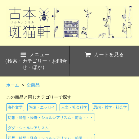
メニュー
カートを見る
（検索・カテゴリー・お問合
せ・ほか）
ホーム
>
全商品
この商品と同じカテゴリーで探す
海外文学
評論・エッセイ
人文・社会科学
思想・哲学・社会学
幻想・綺想・怪奇・シュルレアリスム・前衛・・・
ダダ・シュルレアリスム
幻想・綺想・怪奇・シュルレアリスム・前衛・・・