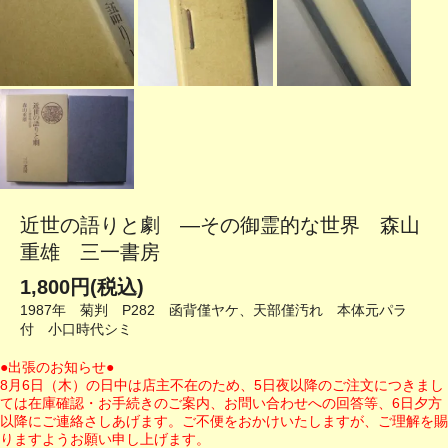
近世の語りと劇 ―その御霊的な世界 森山
重雄 三一書房
1,800円(税込)
1987年 菊判 P282 函背僅ヤケ、天部僅汚れ 本体元パラ
付 小口時代シミ
●出張のお知らせ●
8月6日（木）の日中は店主不在のため、5日夜以降のご注文につきまし
ては在庫確認・お手続きのご案内、お問い合わせへの回答等、6日夕方
以降にご連絡さしあげます。ご不便をおかけいたしますが、ご理解を賜
りますようお願い申し上げます。