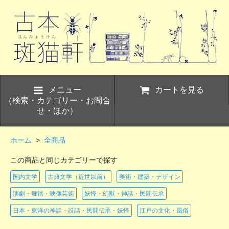
メニュー
カートを見る
（検索・カテゴリー・お問合
せ・ほか）
ホーム
>
全商品
この商品と同じカテゴリーで探す
国内文学
古典文学（近世以前）
美術・建築・デザイン
演劇・舞踏・映像芸術
妖怪・幻獣・神話・民間伝承
日本・東洋の神話・説話・民間伝承・妖怪
江戸の文化・風俗