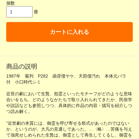
個数
冊
カートに入れる
商品の説明
1987年 菊判 P282 函背僅ヤケ、天部僅汚れ 本体元パラ
付 小口時代シミ
近世の劇において生贄、怨霊といったモチーフがどのような意味
合いをもち、どのようなかたちで取り入れられてきたか、民俗学
や説話なども参照しつつ、具体的に作品の内容・描写を紹介しつ
つ読み解く。
“近世劇の本質には、御霊を呼び寄せる祭式があったのではない
か、というのが、大凡の見通しであった。…〈略〉…苦痛を与え
て強死せしめられた生贄は、御霊として再生してくるし、御霊を