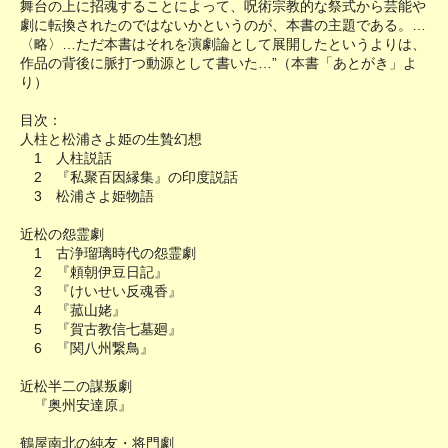
舞台の上に招魂することによって、呪術宗教的な祭式から芸能や
劇に転換されたのではないかというのが、本書の主題である。…
〈略〉…ただ本書はそれを演劇論として展開したというよりは、
作品の背後に脈打つ動源として書いた…”（本書「あとがき」よ
り）
目次：
人柱と松浦さよ姫の生贄幻想
1 人柱説話
2 『私聚百因縁集』の印度説話
3 松浦さよ姫物語
近松の怨霊劇
1 古浄瑠璃時代の怨霊劇
2 『頼朝伊豆日記』
3 『けいせい反魂香』
4 『菰山姥』
5 『賀古教信七墓廻』
6 『関八州繋鳥』
近松半二の謀叛劇
『奥州安達原』
鶴屋南北の純友・将門劇