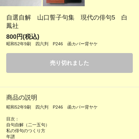
自選自解 山口誓子句集 現代の俳句5 白
鳳社
800円(税込)
昭和52年9刷 四六判 P246 函カバー背ヤケ
売り切れました
商品の説明
昭和52年9刷 四六判 P246 函カバー背ヤケ
目次：
自句自解（二一五句）
私の俳句のつくり方
年譜