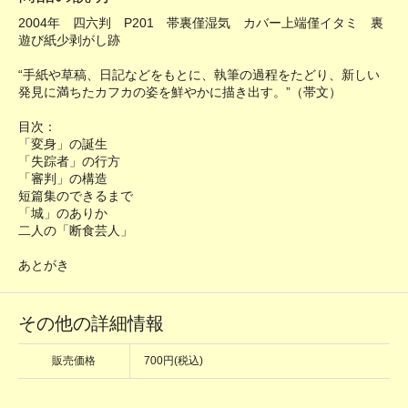
2004年 四六判 P201 帯裏僅湿気 カバー上端僅イタミ 裏
遊び紙少剥がし跡
“手紙や草稿、日記などをもとに、執筆の過程をたどり、新しい
発見に満ちたカフカの姿を鮮やかに描き出す。”（帯文）
目次：
「変身」の誕生
「失踪者」の行方
「審判」の構造
短篇集のできるまで
「城」のありか
二人の「断食芸人」
あとがき
その他の詳細情報
販売価格
700円(税込)