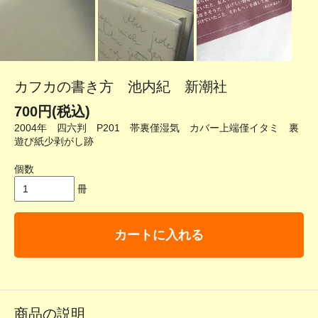
カフカの書き方 池内紀 新潮社
700円(税込)
2004年 四六判 P201 帯裏僅湿気 カバー上端僅イタミ 裏
遊び紙少剥がし跡
個数
冊
カートに入れる
商品の説明