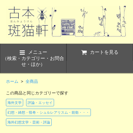
メニュー
カートを見る
（検索・カテゴリー・お問合
せ・ほか）
ホーム
>
全商品
この商品と同じカテゴリーで探す
海外文学
評論・エッセイ
幻想・綺想・怪奇・シュルレアリスム・前衛・・・
海外幻想文学・芸術・評論