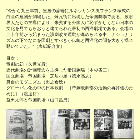
“今から九三年前、皇居の濠端にルネッサンス風フランス様式の
白亜の建物が開場した。煉瓦街に出現した帝国劇場である。政財
界人たちの主導により、来賓する外国人に恥ずかしくない日本の
文化を見てもらおうと建てられた最初の西洋劇場である。会場の
二十年前から始まった演劇改良運動が進められる中、ナショナリ
ズムの下でなにを国劇とすべきか伝統と西洋化の間を大きく揺れ
動いていた。”（表紙紹介文）
目次：
帝劇の幻（久世光彦）
近代劇場の計画理念を主導した帝国劇場（本杉省三）
国立劇場・帝国劇場・芝居小屋（徳永高志）
舞台のモダニズム（田之倉稔）
グローバル化の中の日本歌劇 ［帝劇歌劇部の活動の再評価のた
めに］（渡辺裕）
益田太郎と帝国劇場（山口昌男）