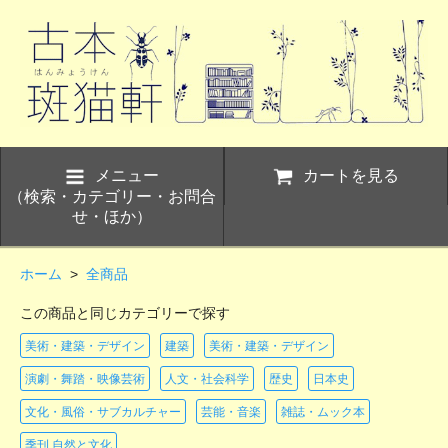
メニュー
カートを見る
（検索・カテゴリー・お問合
せ・ほか）
ホーム
>
全商品
この商品と同じカテゴリーで探す
美術・建築・デザイン
建築
美術・建築・デザイン
演劇・舞踏・映像芸術
人文・社会科学
歴史
日本史
文化・風俗・サブカルチャー
芸能・音楽
雑誌・ムック本
季刊 自然と文化