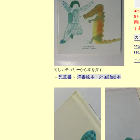
●
8
問
す
特
(
Ｔ
同じカテゴリーから本を探す
児童書
洋書絵本・外国語絵本
＞
＞