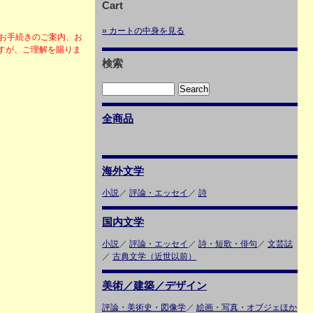
Cart
» カートの中身を見る
・お手続きのご案内、お
すが、ご理解を賜りま
検索
全商品
海外文学
小説
／
評論・エッセイ
／
詩
国内文学
小説
／
評論・エッセイ
／
詩・短歌・俳句
／
文芸誌
／
古典文学（近世以前）
美術／建築／デザイン
評論・美術史・図像学
／
絵画・写真・オブジェほか