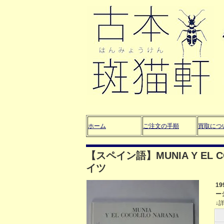
ホーム
ご注文の手順
買取につ
【スペイン語】MUNIA Y EL C
イツ
1
ー
↓