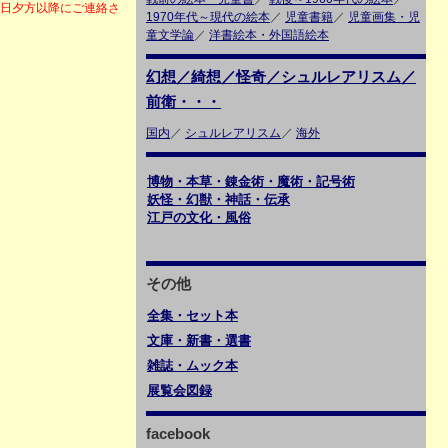
6日夕方以降にご連絡さ
1970年代～現代の絵本
／
児童書籍
／
児童画集・児
童文学論
／
洋書絵本・外国語絵本
幻想／綺想／怪奇／シュルレアリスム／
前衛・・・
国内
／
シュルレアリスム
／
海外
博物・本草・錬金術・魔術・記号術
妖怪・幻獣・神話・伝承
江戸の文化・風俗
その他
全集・セット本
文庫・新書・選書
雑誌・ムック本
展覧会図録
facebook