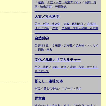
／
建築
／
工芸・民芸・商業デザイン
／
演劇・舞
踏・映像芸術
／
美術雑誌
人文／社会科学
思想・哲学・社会学
／
宗教・民間信仰
／
言語学・
メディア論
／
歴史
／
民俗学・文化人類学・考古学
自然科学
自然科学史
／
学術書・実用書
／
読み物・エッセイ
／
図鑑・事典
文化／風俗／サブカルチャー
文化・風俗
／
芸能・音楽
／
呪術・占術・オカルト
サイエンス
暮らし・趣味の本
手芸
／
暮しの手帖
／
スポーツ・武術
児童書
戦前の絵本・児童書
／
戦後～1960年代の絵本
／