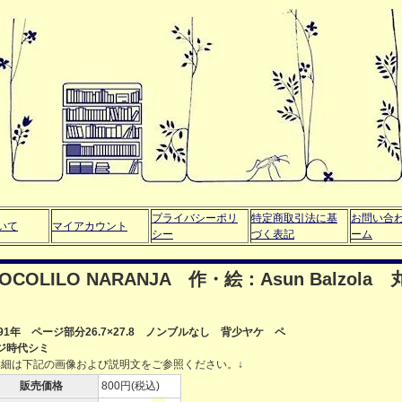
プライバシーポリ
特定商取引法に基
お問い合
いて
マイアカウント
シー
づく表記
ーム
OCOLILO NARANJA 作・絵：Asun Balzol
991年 ページ部分26.7×27.8 ノンブルなし 背少ヤケ ペ
ジ時代シミ
詳細は下記の画像および説明文をご参照ください。↓
販売価格
800円(税込)