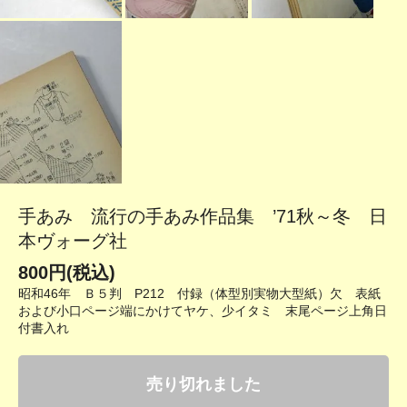
手あみ 流行の手あみ作品集 ’71秋～冬 日
本ヴォーグ社
800円(税込)
昭和46年 Ｂ５判 P212 付録（体型別実物大型紙）欠 表紙
および小口ページ端にかけてヤケ、少イタミ 末尾ページ上角日
付書入れ
売り切れました