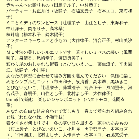
赤ちゃんへの贈りもの（田島テル子、中村恭子）
パーティー・お正月は（坂静子、石脇支受子、石本エコ、東海和
子）
ミニとミディのワンピース（辻理栄子、山住とし子、東海和子、
中江洋子、岡るり子、高木翠）
棒針編（橋本和子、鈴木陽子）
アフタースキーウェアと小もの（大作律子、河合正子、村山美沙
子）
ＭＬ寸法の美しいシルエットです 若々しいミセスの装い（風間
照子、泉清香、尾崎幸子、渡辺勇美子）
変わり糸のおしゃれな街着（とびないえいこ、藤重澄子、平田園
江、坂静子、小川眸）
あなたの体型に合わせて編み方図を選んでください 気軽に楽し
めるシンプルなニット（市田和子、泉清香、高木翠、黒ゆきこ、
とびないえいこ、辻理栄子、藤重澄子、河合正子、風間照子、河
合茂子、森明子、山住とし子、北村よし子、大作律子）
8mm針で編む 楽しいジャンボニット（ハタトモコ、花岡衣
重）
あなたの自由な組み合わせで楽しもう 春まで着られる組み合わ
せ服（わたなべ緑、小瀬千枝）
着やすさが何よりです 冬の寒い日を迎える 家中のあみもの
（村上房子、とびないえいこ、小川眸、田中勢津子、木本カズ
エ、平田園江、北村よし子、大作律子、石本エコ、石脇支受子、