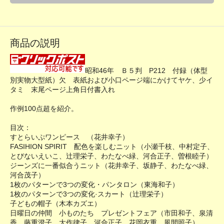
商品の説明
昭和46年 Ｂ５判 P212 付録（体型
別実物大型紙）欠 表紙および小口ページ端にかけてヤケ、少イ
タミ 末尾ページ上角日付書入れ
作例100点超を紹介。
目次：
すとらいぷワンピース （花井幸子）
FASIHION SPIRIT 配色を楽しむニット（小瀬千枝、中村定子、
とびないえいこ、辻理栄子、わたなべ緑、河合正子、曽根睦子）
ジーンズに一番似合うニット（花井幸子、坂静子、わたなべ緑、
河合茂子）
1枚のパターンで3つの変化・パンタロン（東海和子）
1枚のパターンで3つの変化·スカート（辻理栄子）
子どもの帽子（木本カズエ）
日曜日の仲間 小ものたち プレゼントフェア（市田和子、泉清
香、藤重澄子、大作律子、河合正子、花岡衣重、風間照子）