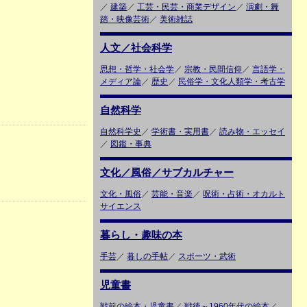
／
建築
／
工芸・民芸・商業デザイン
／
演劇・舞
踏・映像芸術
／
美術雑誌
人文／社会科学
思想・哲学・社会学
／
宗教・民間信仰
／
言語学・
メディア論
／
歴史
／
民俗学・文化人類学・考古学
自然科学
自然科学史
／
学術書・実用書
／
読み物・エッセイ
／
図鑑・事典
文化／風俗／サブカルチャー
文化・風俗
／
芸能・音楽
／
呪術・占術・オカルト
サイエンス
暮らし・趣味の本
手芸
／
暮しの手帖
／
スポーツ・武術
児童書
戦前の絵本・児童書
／
戦後～1960年代の絵本
／