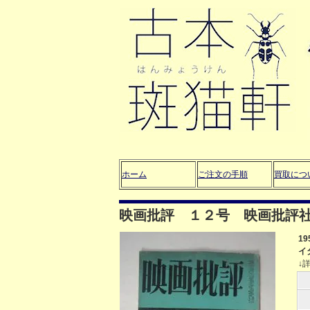
ホーム
ご注文の手順
買取につ
映画批評 １２号 映画批評
1
イ
↓