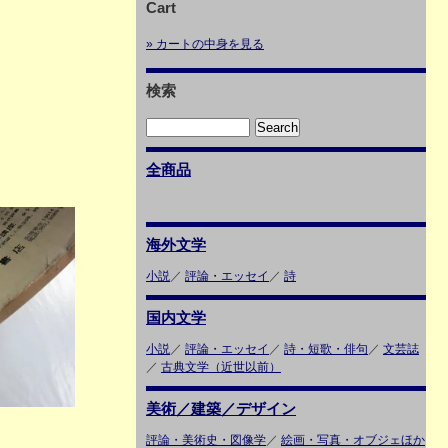
Cart
» カートの中身を見る
検索
全商品
海外文学
小説
／
評論・エッセイ
／
詩
国内文学
小説
／
評論・エッセイ
／
詩・短歌・俳句
／
文芸誌
／
古典文学（近世以前）
美術／建築／デザイン
評論・美術史・図像学
／
絵画・写真・オブジェほか