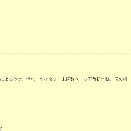
に経年によるヤケ、汚れ、少イタミ 末尾数ページ下角折れ跡、僅欠損
)