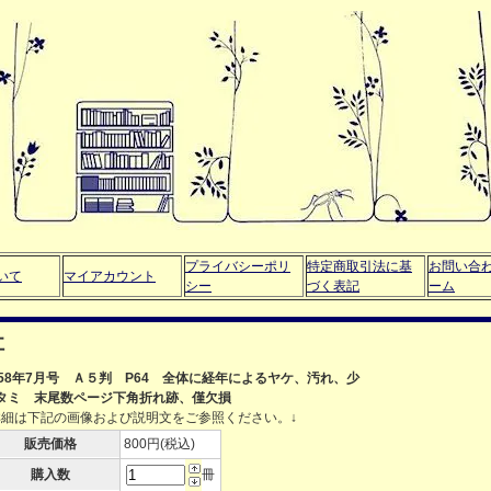
プライバシーポリ
特定商取引法に基
お問い合
いて
マイアカウント
シー
づく表記
ーム
社
958年7月号 Ａ５判 P64 全体に経年によるヤケ、汚れ、少
タミ 末尾数ページ下角折れ跡、僅欠損
詳細は下記の画像および説明文をご参照ください。↓
販売価格
800円(税込)
購入数
冊