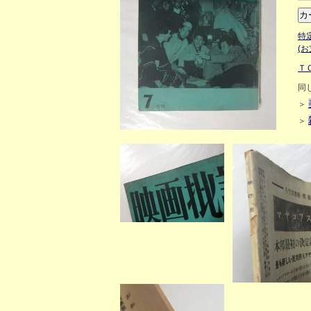
特
(
Ｔ
同
＞
＞